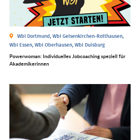
WbI Dortmund, WbI Gelsenkirchen-Rotthausen,
WbI Essen, WbI Oberhausen, WbI Duisburg
Powerwoman: Individu­elles Job­coaching speziell für
Aka­demiker­innen