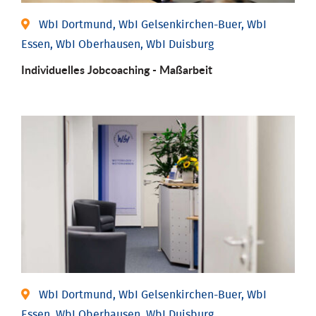
WbI Dortmund, WbI Gelsenkirchen-Buer, WbI
Essen, WbI Oberhausen, WbI Duisburg
Individu­elles Job­coaching - Maßarbeit
WbI Dortmund, WbI Gelsenkirchen-Buer, WbI
Essen, WbI Oberhausen, WbI Duisburg