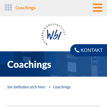
Navigation
Coachings
überspringen
KONTAKT
Coachings
Coachings