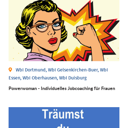
WbI Dortmund, WbI Gelsenkirchen-Buer, WbI
Essen, WbI Oberhausen, WbI Duisburg
Powerwoman - Individu­elles Job­coaching für Frauen