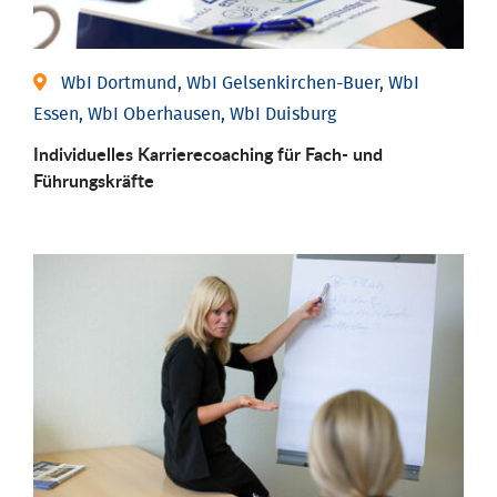
WbI Dortmund, WbI Gelsenkirchen-Buer, WbI
Essen, WbI Oberhausen, WbI Duisburg
Individu­elles Karrierecoaching für Fach-­ und
Führungs­kräfte