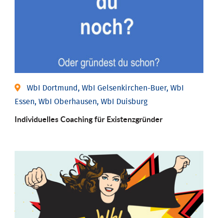
WbI Dortmund, WbI Gelsenkirchen-Buer, WbI
Essen, WbI Oberhausen, WbI Duisburg
Individu­elles Coaching für Existenz­gründer