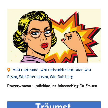
WbI Dortmund, WbI Gelsenkirchen-Buer, WbI
Essen, WbI Oberhausen, WbI Duisburg
Powerwoman - Individu­elles Job­coaching für Frauen