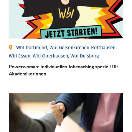
WbI Dortmund, WbI Gelsenkirchen-Rotthausen,
WbI Essen, WbI Oberhausen, WbI Duisburg
Powerwoman: Individu­elles Job­coaching speziell für
Aka­demiker­innen