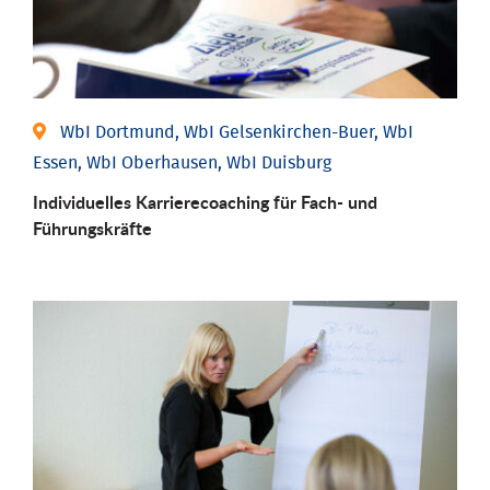
WbI Dortmund, WbI Gelsenkirchen-Buer, WbI
Essen, WbI Oberhausen, WbI Duisburg
Individu­elles Karrierecoaching für Fach-­ und
Führungs­kräfte