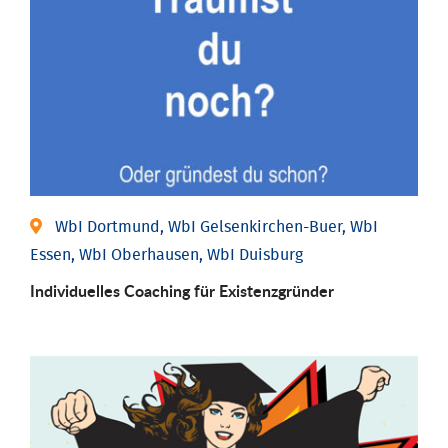
WbI Dortmund, WbI Gelsenkirchen-Buer, WbI
Essen, WbI Oberhausen, WbI Duisburg
Individu­elles Coaching für Existenz­gründer