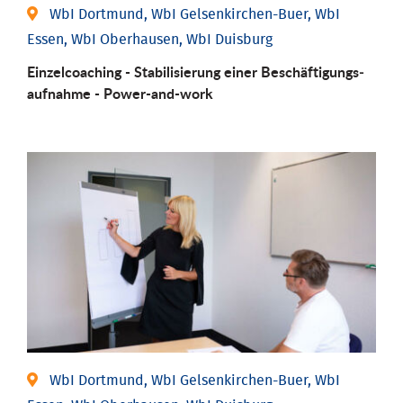
WbI Dortmund, WbI Gelsenkirchen-Buer, WbI
Essen, WbI Oberhausen, WbI Duisburg
Einzel­coaching - Stabili­sierung einer Be­schäftigungs­
aufnahme - Power-and-work
WbI Dortmund, WbI Gelsenkirchen-Buer, WbI