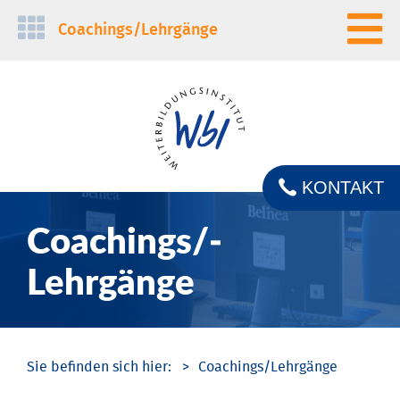
Navigation
Coachings/­Lehrgänge
überspringen
KONTAKT
Coachings/­
Lehrgänge
Coachings/­Lehrgänge