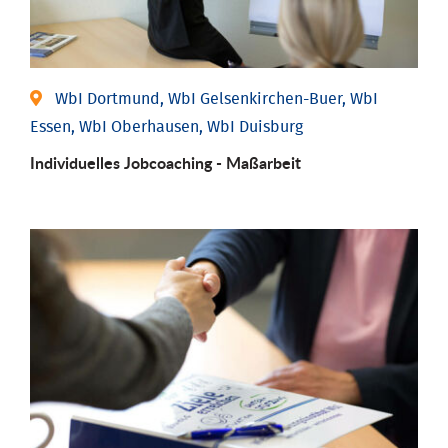
WbI Dortmund, WbI Gelsenkirchen-Buer, WbI
Essen, WbI Oberhausen, WbI Duisburg
Individu­elles Job­coaching - Maßarbeit