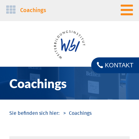
Navigation
Coachings
überspringen
KONTAKT
Coachings
Coachings