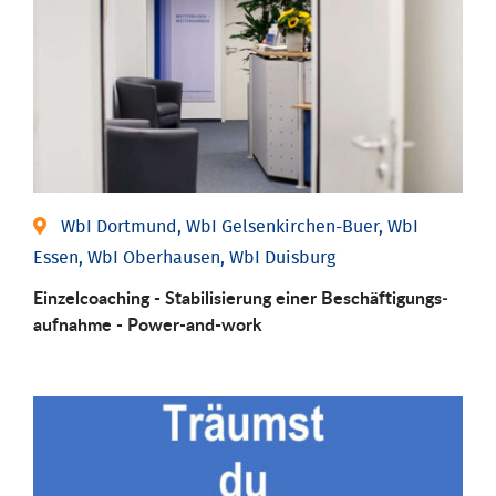
WbI Dortmund, WbI Gelsenkirchen-Buer, WbI
Essen, WbI Oberhausen, WbI Duisburg
Einzel­coaching - Stabili­sierung einer Be­schäftigungs­
aufnahme - Power-and-work