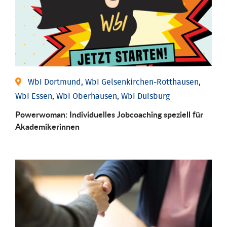
WbI Dortmund, WbI Gelsenkirchen-Rotthausen,
WbI Essen, WbI Oberhausen, WbI Duisburg
Powerwoman: Individu­elles Job­coaching speziell für
Aka­demiker­innen