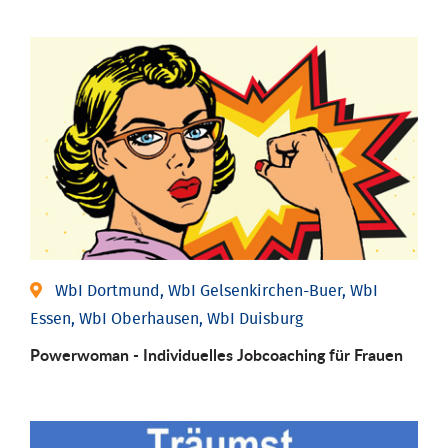
WbI Dortmund, WbI Gelsenkirchen-Buer, WbI
Essen, WbI Oberhausen, WbI Duisburg
Powerwoman - Individu­elles Job­coaching für Frauen