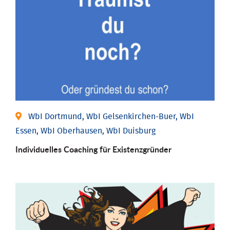
WbI Dortmund, WbI Gelsenkirchen-Buer, WbI
Essen, WbI Oberhausen, WbI Duisburg
Individu­elles Coaching für Existenz­gründer