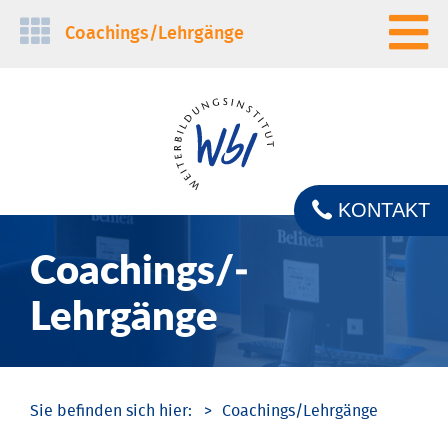
Navigation
Coachings/­Lehrgänge
überspringen
KONTAKT
Coachings/­
Lehrgänge
Coachings/­Lehrgänge