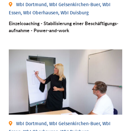
WbI Dortmund, WbI Gelsenkirchen-Buer, WbI
Essen, WbI Oberhausen, WbI Duisburg
Einzel­coaching - Stabili­sierung einer Be­schäftigungs­
aufnahme - Power-and-work
WbI Dortmund, WbI Gelsenkirchen-Buer, WbI