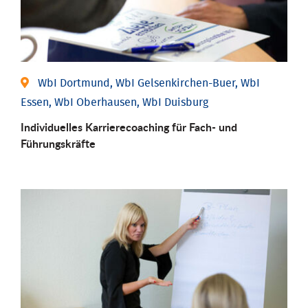
WbI Dortmund, WbI Gelsenkirchen-Buer, WbI
Essen, WbI Oberhausen, WbI Duisburg
Individu­elles Karrierecoaching für Fach-­ und
Führungs­kräfte