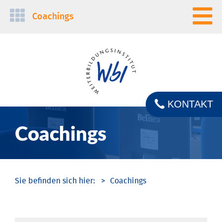
Navigation
Coachings
überspringen
KONTAKT
Coachings
Coachings