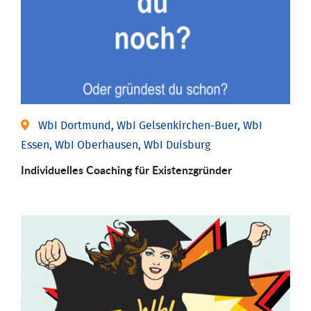
WbI Dortmund, WbI Gelsenkirchen-Buer, WbI
Essen, WbI Oberhausen, WbI Duisburg
Individu­elles Coaching für Existenz­gründer