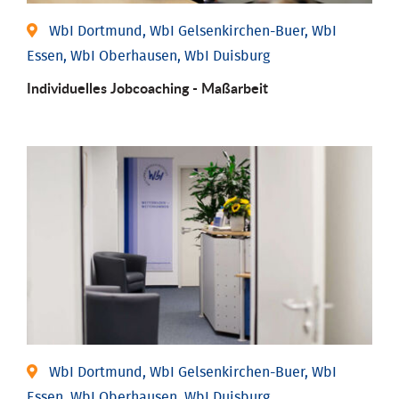
WbI Dortmund, WbI Gelsenkirchen-Buer, WbI
Essen, WbI Oberhausen, WbI Duisburg
Individu­elles Job­coaching - Maßarbeit
WbI Dortmund, WbI Gelsenkirchen-Buer, WbI
Essen, WbI Oberhausen, WbI Duisburg