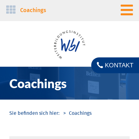
Navigation
Coachings
überspringen
KONTAKT
Coachings
Coachings