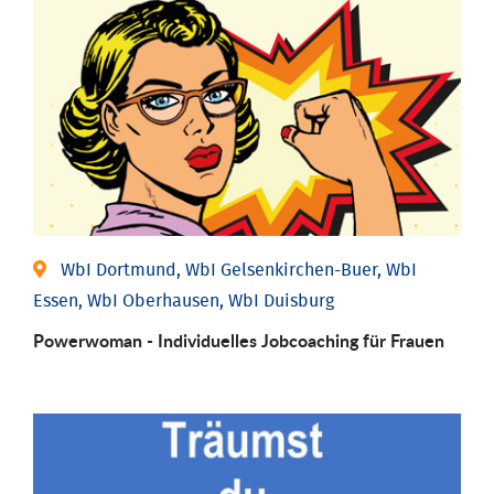
WbI Dortmund, WbI Gelsenkirchen-Buer, WbI
Essen, WbI Oberhausen, WbI Duisburg
Powerwoman - Individu­elles Job­coaching für Frauen