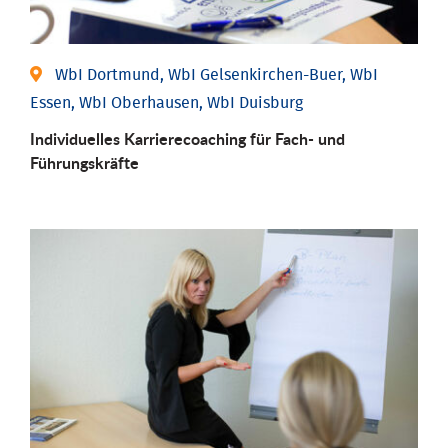
WbI Dortmund, WbI Gelsenkirchen-Buer, WbI
Essen, WbI Oberhausen, WbI Duisburg
Individu­elles Karrierecoaching für Fach-­ und
Führungs­kräfte