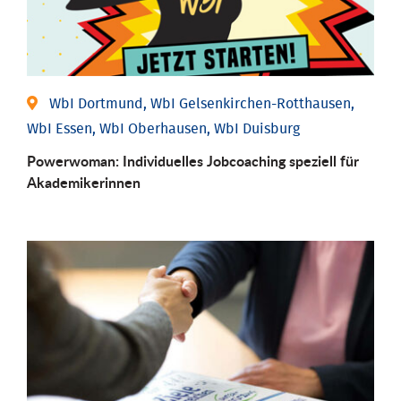
WbI Dortmund, WbI Gelsenkirchen-Rotthausen,
WbI Essen, WbI Oberhausen, WbI Duisburg
Powerwoman: Individu­elles Job­coaching speziell für
Aka­demiker­innen