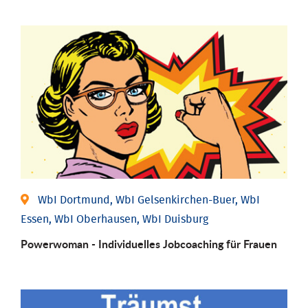
WbI Dortmund, WbI Gelsenkirchen-Buer, WbI
Essen, WbI Oberhausen, WbI Duisburg
Powerwoman - Individu­elles Job­coaching für Frauen