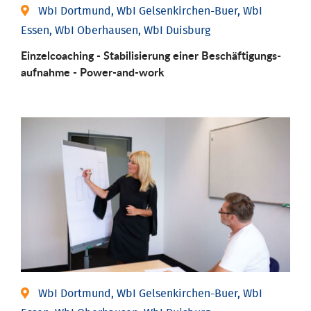
WbI Dortmund, WbI Gelsenkirchen-Buer, WbI
Essen, WbI Oberhausen, WbI Duisburg
Einzel­coaching - Stabili­sierung einer Be­schäftigungs­
aufnahme - Power-and-work
WbI Dortmund, WbI Gelsenkirchen-Buer, WbI