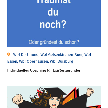
WbI Dortmund, WbI Gelsenkirchen-Buer, WbI
Essen, WbI Oberhausen, WbI Duisburg
Individu­elles Coaching für Existenz­gründer