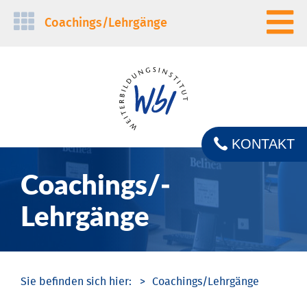
Navigation
Coachings/­Lehrgänge
überspringen
KONTAKT
Coachings/­
Lehrgänge
Coachings/­Lehrgänge