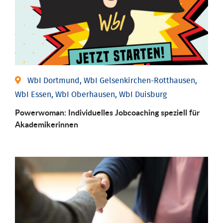
WbI Dortmund, WbI Gelsenkirchen-Rotthausen,
WbI Essen, WbI Oberhausen, WbI Duisburg
Powerwoman: Individu­elles Job­coaching speziell für
Aka­demiker­innen