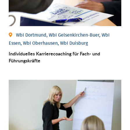
WbI Dortmund, WbI Gelsenkirchen-Buer, WbI
Essen, WbI Oberhausen, WbI Duisburg
Individu­elles Karrierecoaching für Fach-­ und
Führungs­kräfte