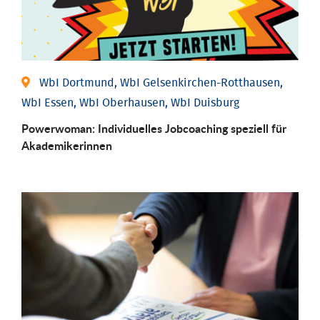
WbI Dortmund, WbI Gelsenkirchen-Rotthausen,
WbI Essen, WbI Oberhausen, WbI Duisburg
Powerwoman: Individu­elles Job­coaching speziell für
Aka­demiker­innen