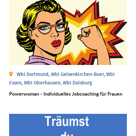
WbI Dortmund, WbI Gelsenkirchen-Buer, WbI
Essen, WbI Oberhausen, WbI Duisburg
Powerwoman - Individu­elles Job­coaching für Frauen