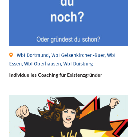
WbI Dortmund, WbI Gelsenkirchen-Buer, WbI
Essen, WbI Oberhausen, WbI Duisburg
Individu­elles Coaching für Existenz­gründer