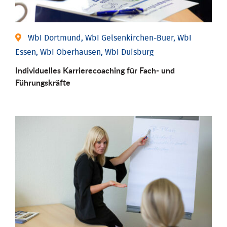
WbI Dortmund, WbI Gelsenkirchen-Buer, WbI
Essen, WbI Oberhausen, WbI Duisburg
Individu­elles Karrierecoaching für Fach-­ und
Führungs­kräfte