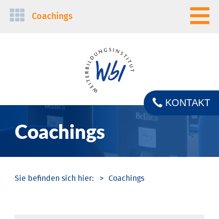
Navigation
Coachings
überspringen
KONTAKT
Coachings
Coachings