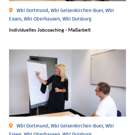
WbI Dortmund, WbI Gelsenkirchen-Buer, WbI
Essen, WbI Oberhausen, WbI Duisburg
Individu­elles Job­coaching - Maßarbeit
WbI Dortmund, WbI Gelsenkirchen-Buer, WbI
Essen, WbI Oberhausen, WbI Duisburg