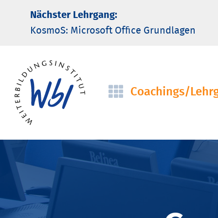
Nächster Lehrgang:
KosmoS: Microsoft Office Grund­lagen
Coachings/­Lehr
Navigation
überspringen