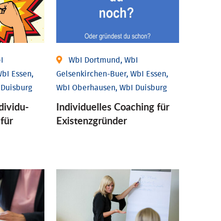
I
WbI Dortmund, WbI
bI Essen,
Gelsenkirchen-Buer, WbI Essen,
 Duisburg
WbI Oberhausen, WbI Duisburg
ividu­
Individu­elles Coaching für
 für
Existenz­gründer