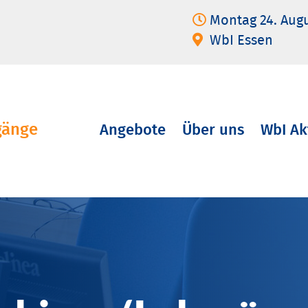
Montag 24. Aug
WbI Essen
gänge
Angebote
Über uns
WbI Ak
Navigation
überspringen