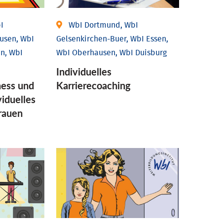
I
WbI Dortmund, WbI
usen, WbI
Gelsenkirchen-Buer, WbI Essen,
n, WbI
WbI Oberhausen, WbI Duisburg
Individu­elles
ess und
Karrierecoaching
idu­elles
Frauen