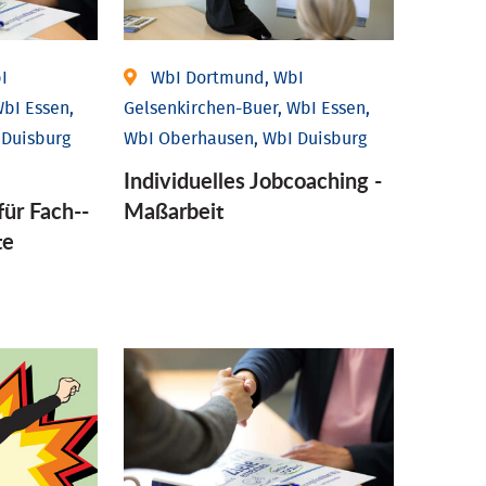
I
WbI Dortmund, WbI
bI Essen,
Gelsenkirchen-Buer, WbI Essen,
 Duisburg
WbI Oberhausen, WbI Duisburg
Individu­elles Job­coaching -
für Fach-­
Maßarbeit
te