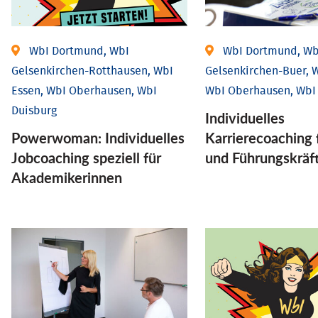
WbI Dortmund, WbI
WbI Dortmund, Wb
Gelsenkirchen-Rotthausen, WbI
Gelsenkirchen-Buer, W
Essen, WbI Oberhausen, WbI
WbI Oberhausen, WbI
Duisburg
Individu­elles
Powerwoman: Individu­elles
Karrierecoaching 
Job­coaching speziell für
und Führungs­kräf
Aka­demiker­innen