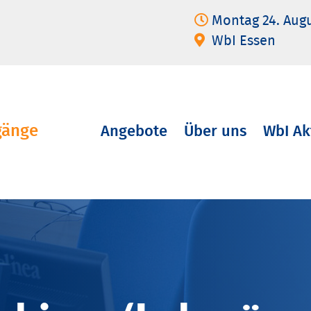
Montag 24. Aug
WbI Essen
gänge
Angebote
Über uns
WbI Ak
Navigation
überspringen