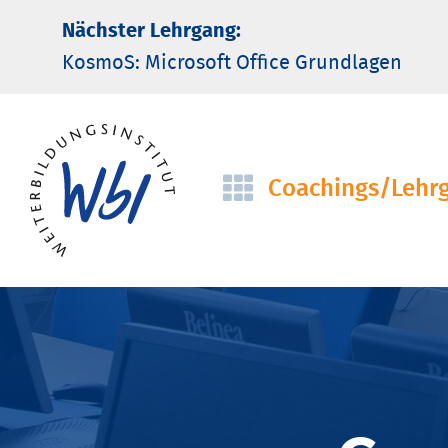
Nächster Lehrgang:
KosmoS: Microsoft Office Grund­lagen
Coachings/­Lehr
Navigation
überspringen