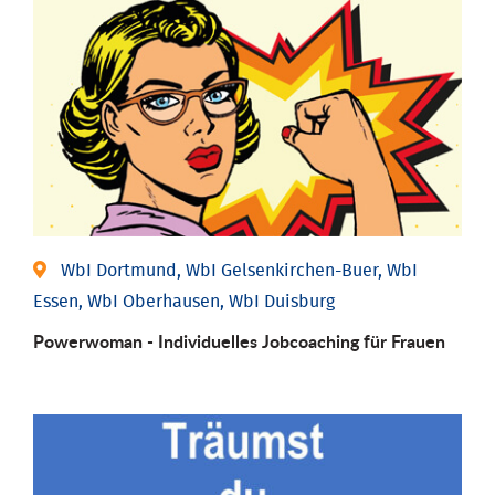
WbI Dortmund, WbI Gelsenkirchen-Buer, WbI
Essen, WbI Oberhausen, WbI Duisburg
Powerwoman - Individu­elles Job­coaching für Frauen