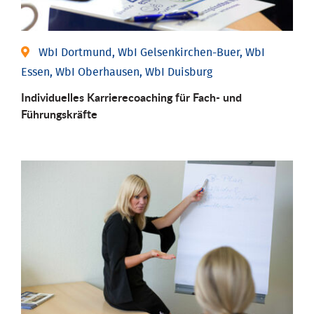
WbI Dortmund, WbI Gelsenkirchen-Buer, WbI
Essen, WbI Oberhausen, WbI Duisburg
Individu­elles Karrierecoaching für Fach-­ und
Führungs­kräfte