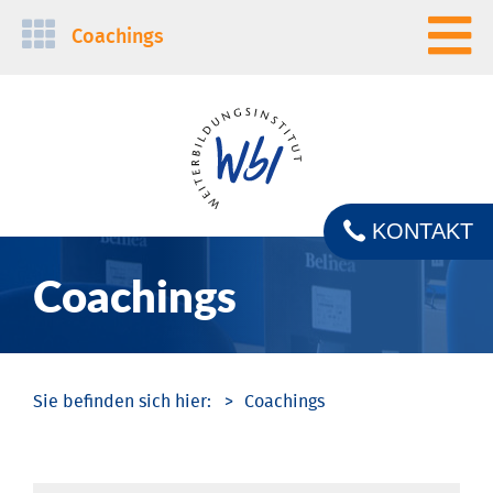
Navigation
Coachings
überspringen
KONTAKT
Coachings
Coachings