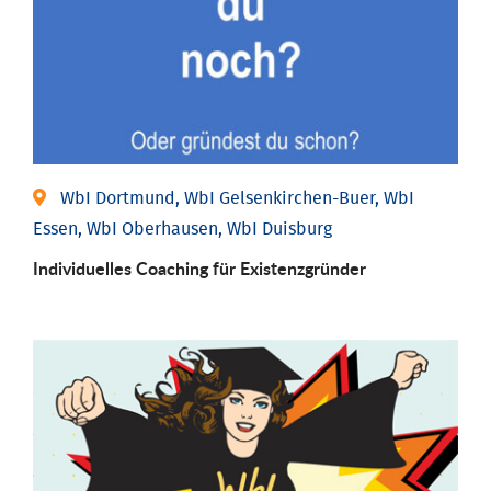
WbI Dortmund, WbI Gelsenkirchen-Buer, WbI
Essen, WbI Oberhausen, WbI Duisburg
Individu­elles Coaching für Existenz­gründer