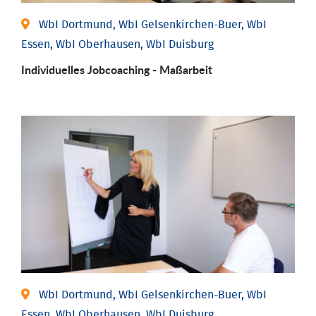
WbI Dortmund, WbI Gelsenkirchen-Buer, WbI
Essen, WbI Oberhausen, WbI Duisburg
Individu­elles Job­coaching - Maßarbeit
WbI Dortmund, WbI Gelsenkirchen-Buer, WbI
Essen, WbI Oberhausen, WbI Duisburg