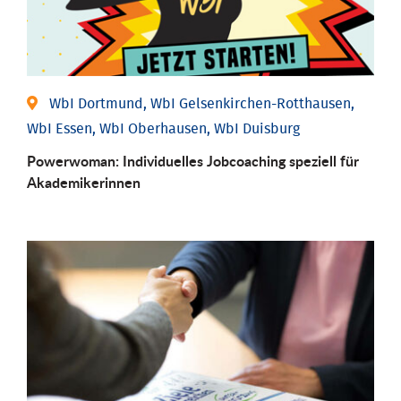
WbI Dortmund, WbI Gelsenkirchen-Rotthausen,
WbI Essen, WbI Oberhausen, WbI Duisburg
Powerwoman: Individu­elles Job­coaching speziell für
Aka­demiker­innen