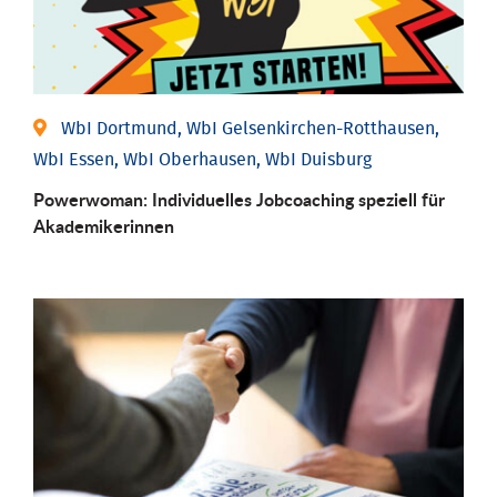
WbI Dortmund, WbI Gelsenkirchen-Rotthausen,
WbI Essen, WbI Oberhausen, WbI Duisburg
Powerwoman: Individu­elles Job­coaching speziell für
Aka­demiker­innen