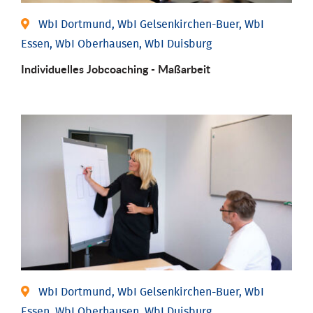
WbI Dortmund, WbI Gelsenkirchen-Buer, WbI
Essen, WbI Oberhausen, WbI Duisburg
Individu­elles Job­coaching - Maßarbeit
WbI Dortmund, WbI Gelsenkirchen-Buer, WbI
Essen, WbI Oberhausen, WbI Duisburg