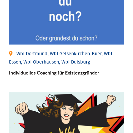
WbI Dortmund, WbI Gelsenkirchen-Buer, WbI
Essen, WbI Oberhausen, WbI Duisburg
Individu­elles Coaching für Existenz­gründer