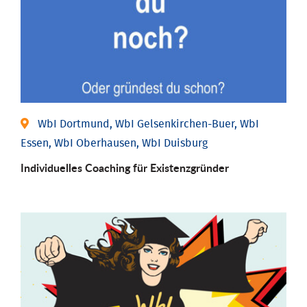
WbI Dortmund, WbI Gelsenkirchen-Buer, WbI
Essen, WbI Oberhausen, WbI Duisburg
Individu­elles Coaching für Existenz­gründer