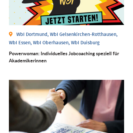
WbI Dortmund, WbI Gelsenkirchen-Rotthausen,
WbI Essen, WbI Oberhausen, WbI Duisburg
Powerwoman: Individu­elles Job­coaching speziell für
Aka­demiker­innen