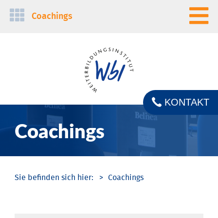
Navigation
Coachings
überspringen
KONTAKT
Coachings
Coachings