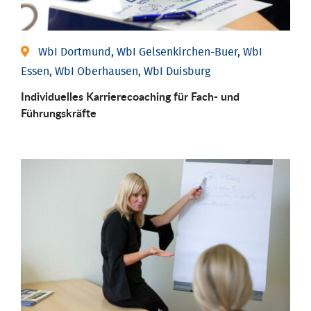
WbI Dortmund, WbI Gelsenkirchen-Buer, WbI
Essen, WbI Oberhausen, WbI Duisburg
Individu­elles Karrierecoaching für Fach-­ und
Führungs­kräfte