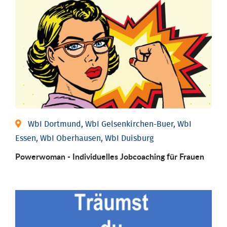
WbI Dortmund, WbI Gelsenkirchen-Buer, WbI
Essen, WbI Oberhausen, WbI Duisburg
Powerwoman - Individu­elles Job­coaching für Frauen