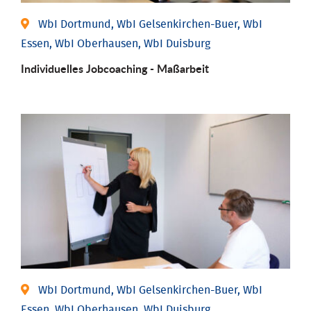
WbI Dortmund, WbI Gelsenkirchen-Buer, WbI
Essen, WbI Oberhausen, WbI Duisburg
Individu­elles Job­coaching - Maßarbeit
WbI Dortmund, WbI Gelsenkirchen-Buer, WbI
Essen, WbI Oberhausen, WbI Duisburg