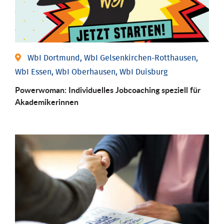
WbI Dortmund, WbI Gelsenkirchen-Rotthausen,
WbI Essen, WbI Oberhausen, WbI Duisburg
Powerwoman: Individu­elles Job­coaching speziell für
Aka­demiker­innen