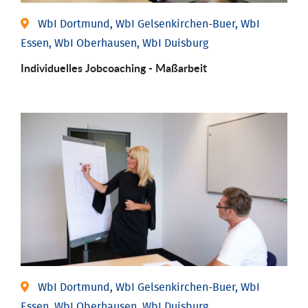
WbI Dortmund, WbI Gelsenkirchen-Buer, WbI
Essen, WbI Oberhausen, WbI Duisburg
Individu­elles Job­coaching - Maßarbeit
WbI Dortmund, WbI Gelsenkirchen-Buer, WbI
Essen, WbI Oberhausen, WbI Duisburg