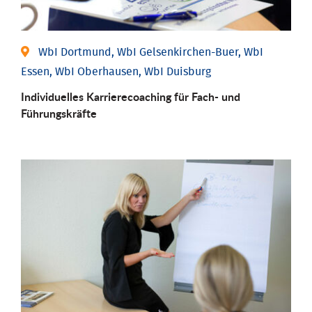
WbI Dortmund, WbI Gelsenkirchen-Buer, WbI
Essen, WbI Oberhausen, WbI Duisburg
Individu­elles Karrierecoaching für Fach-­ und
Führungs­kräfte