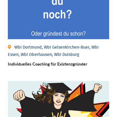
WbI Dortmund, WbI Gelsenkirchen-Buer, WbI
Essen, WbI Oberhausen, WbI Duisburg
Individu­elles Coaching für Existenz­gründer