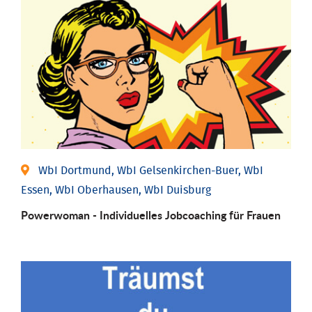
WbI Dortmund, WbI Gelsenkirchen-Buer, WbI
Essen, WbI Oberhausen, WbI Duisburg
Powerwoman - Individu­elles Job­coaching für Frauen