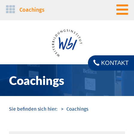
Navigation
Coachings
überspringen
KONTAKT
Coachings
Coachings