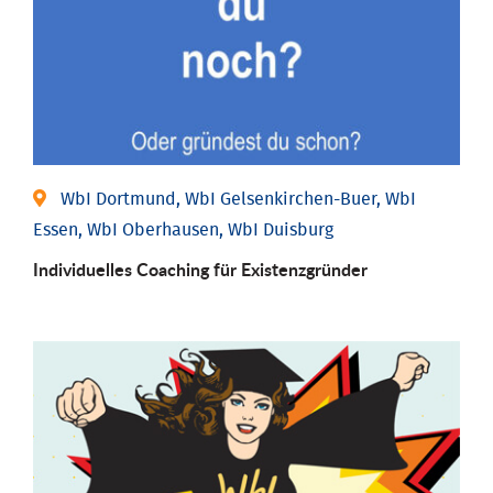
WbI Dortmund, WbI Gelsenkirchen-Buer, WbI
Essen, WbI Oberhausen, WbI Duisburg
Individu­elles Coaching für Existenz­gründer