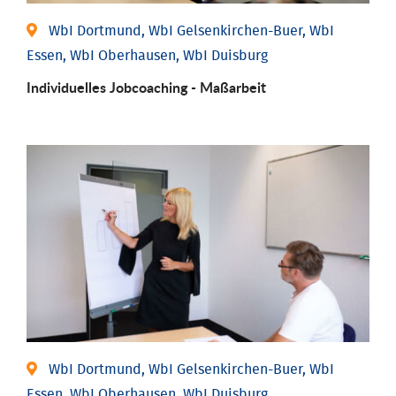
WbI Dortmund, WbI Gelsenkirchen-Buer, WbI
Essen, WbI Oberhausen, WbI Duisburg
Individu­elles Job­coaching - Maßarbeit
WbI Dortmund, WbI Gelsenkirchen-Buer, WbI
Essen, WbI Oberhausen, WbI Duisburg