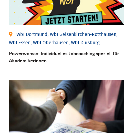
WbI Dortmund, WbI Gelsenkirchen-Rotthausen,
WbI Essen, WbI Oberhausen, WbI Duisburg
Powerwoman: Individu­elles Job­coaching speziell für
Aka­demiker­innen