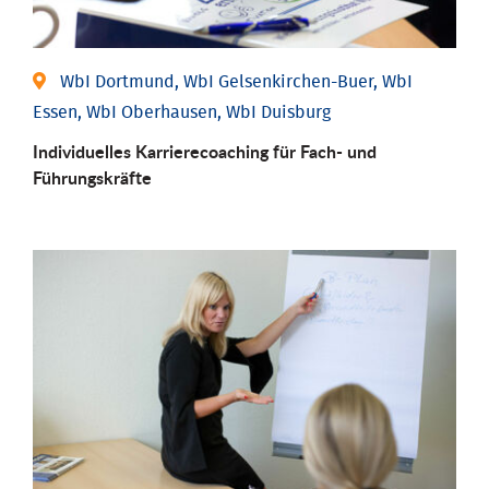
WbI Dortmund, WbI Gelsenkirchen-Buer, WbI
Essen, WbI Oberhausen, WbI Duisburg
Individu­elles Karrierecoaching für Fach-­ und
Führungs­kräfte