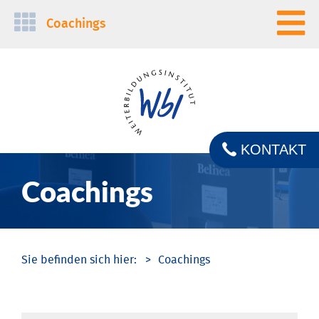
Navigation
Coachings
überspringen
KONTAKT
Coachings
Coachings