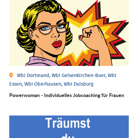
WbI Dortmund, WbI Gelsenkirchen-Buer, WbI
Essen, WbI Oberhausen, WbI Duisburg
Powerwoman - Individu­elles Job­coaching für Frauen