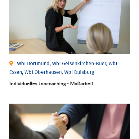
WbI Dortmund, WbI Gelsenkirchen-Buer, WbI
Essen, WbI Oberhausen, WbI Duisburg
Individu­elles Job­coaching - Maßarbeit