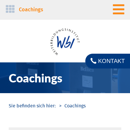
Navigation
Coachings
überspringen
KONTAKT
Coachings
Coachings