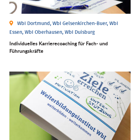
WbI Dortmund, WbI Gelsenkirchen-Buer, WbI
Essen, WbI Oberhausen, WbI Duisburg
Individu­elles Karrierecoaching für Fach-­ und
Führungs­kräfte