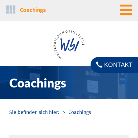
Navigation
Coachings
überspringen
KONTAKT
Coachings
Coachings