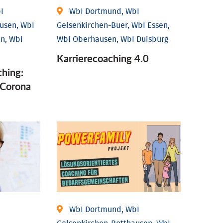
I
WbI Dortmund, WbI
usen, WbI
Gelsenkirchen-Buer, WbI Essen,
n, WbI
WbI Oberhausen, WbI Duisburg
Karriere­coaching 4.0
ching:
Corona
WbI Dortmund, WbI