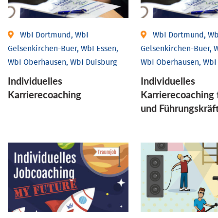
WbI Dortmund, WbI
WbI Dortmund, Wb
Gelsenkirchen-Buer, WbI Essen,
Gelsenkirchen-Buer, W
WbI Oberhausen, WbI Duisburg
WbI Oberhausen, WbI
Individu­elles
Individu­elles
Karrierecoaching
Karrierecoaching 
und Führungs­kräf