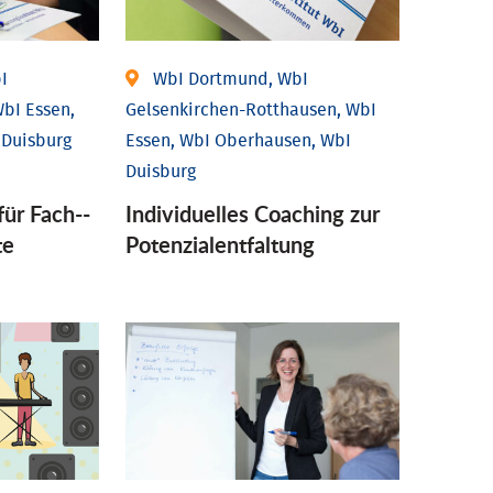
I
WbI Dortmund, WbI
bI Essen,
Gelsenkirchen-Rotthausen, WbI
 Duisburg
Essen, WbI Oberhausen, WbI
Duisburg
für Fach-­
Individuelles Coaching zur
te
Potenzialentfaltung