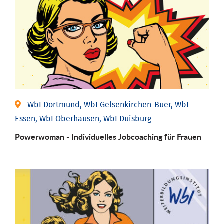
WbI Dortmund, WbI Gelsenkirchen-Buer, WbI
Essen, WbI Oberhausen, WbI Duisburg
Powerwoman - Individu­elles Job­coaching für Frauen