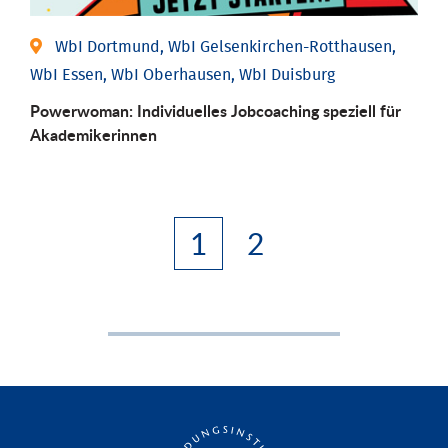
WbI Dortmund, WbI Gelsenkirchen-Rotthausen,
WbI Essen, WbI Oberhausen, WbI Duisburg
Powerwoman: Individu­elles Job­coaching speziell für
Aka­demiker­innen
1
2