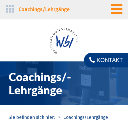
Navigation
Coachings/­Lehrgänge
überspringen
KONTAKT
Coachings/­
Lehrgänge
Coachings/­Lehrgänge