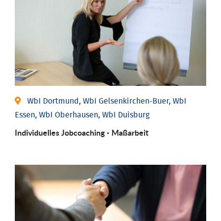
WbI Dortmund, WbI Gelsenkirchen-Buer, WbI
Essen, WbI Oberhausen, WbI Duisburg
Individu­elles Job­coaching - Maßarbeit