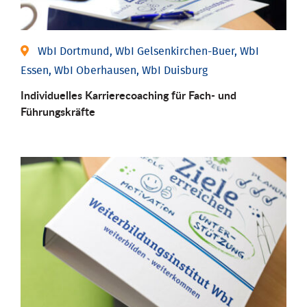
WbI Dortmund, WbI Gelsenkirchen-Buer, WbI
Essen, WbI Oberhausen, WbI Duisburg
Individu­elles Karrierecoaching für Fach-­ und
Führungs­kräfte