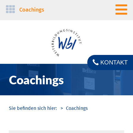
Navigation
Coachings
überspringen
KONTAKT
Coachings
Coachings