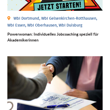
WbI Dortmund, WbI Gelsenkirchen-Rotthausen,
WbI Essen, WbI Oberhausen, WbI Duisburg
Powerwoman: Individu­elles Job­coaching speziell für
Aka­demiker­innen