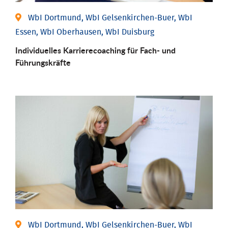
WbI Dortmund, WbI Gelsenkirchen-Buer, WbI
Essen, WbI Oberhausen, WbI Duisburg
Individu­elles Karrierecoaching für Fach-­ und
Führungs­kräfte
WbI Dortmund, WbI Gelsenkirchen-Buer, WbI