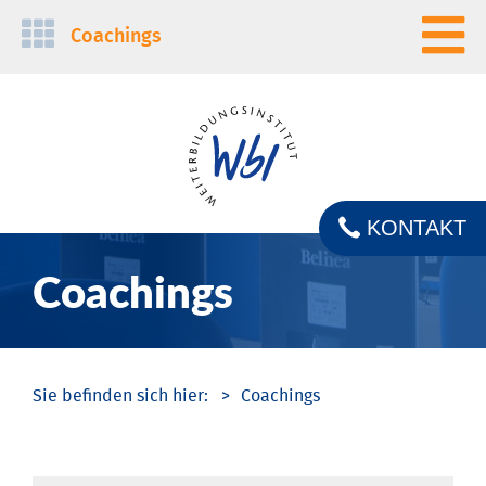
Navigation
Coachings
überspringen
KONTAKT
Coachings
Coachings