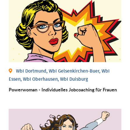
WbI Dortmund, WbI Gelsenkirchen-Buer, WbI
Essen, WbI Oberhausen, WbI Duisburg
Powerwoman - Individu­elles Job­coaching für Frauen