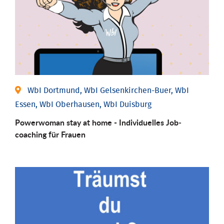
WbI Dortmund, WbI Gelsenkirchen-Buer, WbI
Essen, WbI Oberhausen, WbI Duisburg
Powerwoman stay at home - Individu­elles Job­
coaching für Frauen