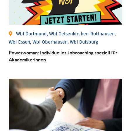
WbI Dortmund, WbI Gelsenkirchen-Rotthausen,
WbI Essen, WbI Oberhausen, WbI Duisburg
Powerwoman: Individu­elles Job­coaching speziell für
Aka­demiker­innen