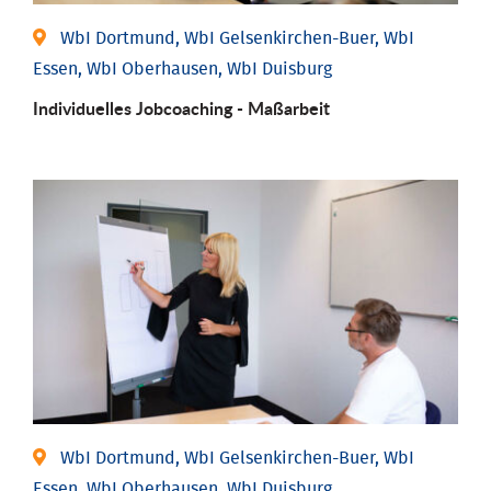
WbI Dortmund, WbI Gelsenkirchen-Buer, WbI
Essen, WbI Oberhausen, WbI Duisburg
Individu­elles Job­coaching - Maßarbeit
WbI Dortmund, WbI Gelsenkirchen-Buer, WbI
Essen, WbI Oberhausen, WbI Duisburg