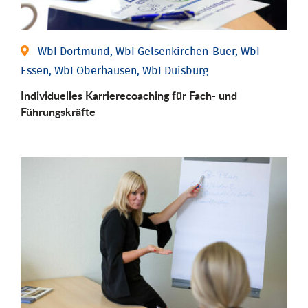
WbI Dortmund, WbI Gelsenkirchen-Buer, WbI
Essen, WbI Oberhausen, WbI Duisburg
Individu­elles Karrierecoaching für Fach-­ und
Führungs­kräfte