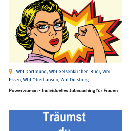
WbI Dortmund, WbI Gelsenkirchen-Buer, WbI
Essen, WbI Oberhausen, WbI Duisburg
Powerwoman - Individu­elles Job­coaching für Frauen