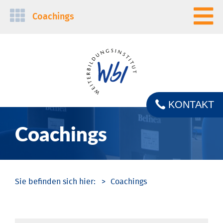
Navigation
Coachings
überspringen
KONTAKT
Coachings
Coachings