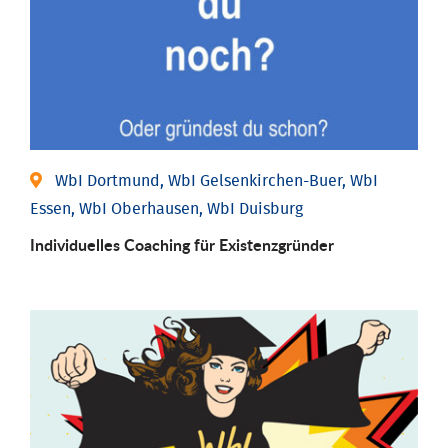
WbI Dortmund, WbI Gelsenkirchen-Buer, WbI
Essen, WbI Oberhausen, WbI Duisburg
Individu­elles Coaching für Existenz­gründer