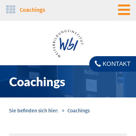
Navigation
Coachings
überspringen
KONTAKT
Coachings
Coachings