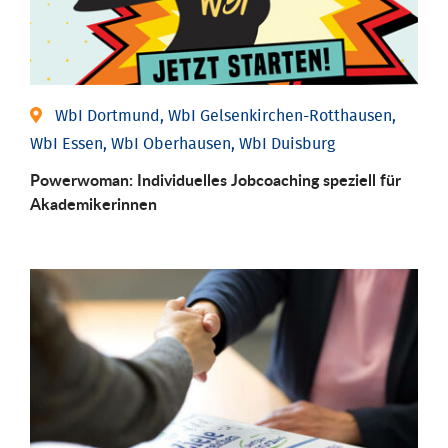
WbI Dortmund, WbI Gelsenkirchen-Rotthausen,
WbI Essen, WbI Oberhausen, WbI Duisburg
Powerwoman: Individu­elles Job­coaching speziell für
Aka­demiker­innen