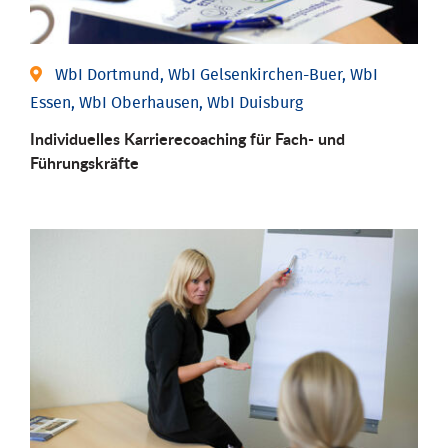
WbI Dortmund, WbI Gelsenkirchen-Buer, WbI
Essen, WbI Oberhausen, WbI Duisburg
Individu­elles Karrierecoaching für Fach-­ und
Führungs­kräfte