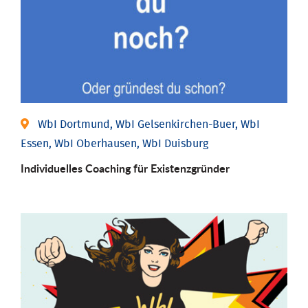
WbI Dortmund, WbI Gelsenkirchen-Buer, WbI
Essen, WbI Oberhausen, WbI Duisburg
Individu­elles Coaching für Existenz­gründer