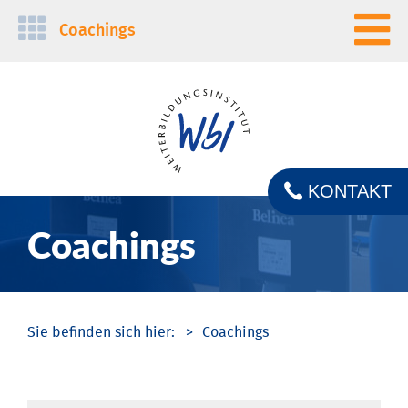
Navigation
Coachings
überspringen
KONTAKT
Coachings
Coachings