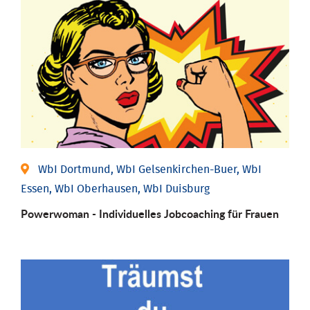
WbI Dortmund, WbI Gelsenkirchen-Buer, WbI
Essen, WbI Oberhausen, WbI Duisburg
Powerwoman - Individu­elles Job­coaching für Frauen