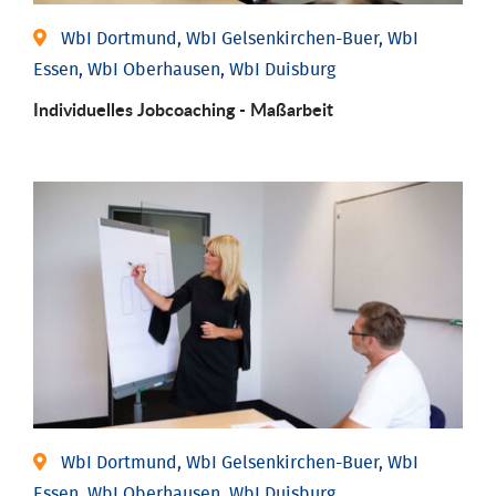
WbI Dortmund, WbI Gelsenkirchen-Buer, WbI
Essen, WbI Oberhausen, WbI Duisburg
Individu­elles Job­coaching - Maßarbeit
WbI Dortmund, WbI Gelsenkirchen-Buer, WbI
Essen, WbI Oberhausen, WbI Duisburg