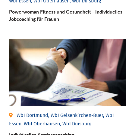
WbI Essen, WbI Oberhausen, WbI Duisburg
Powerwoman Fitness und Gesund­heit - Individu­elles
Job­coaching für Frauen
WbI Dortmund, WbI Gelsenkirchen-Buer, WbI
Essen, WbI Oberhausen, WbI Duisburg
Individu­elles Karrierecoaching