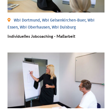
WbI Dortmund, WbI Gelsenkirchen-Buer, WbI
Essen, WbI Oberhausen, WbI Duisburg
Individu­elles Job­coaching - Maßarbeit