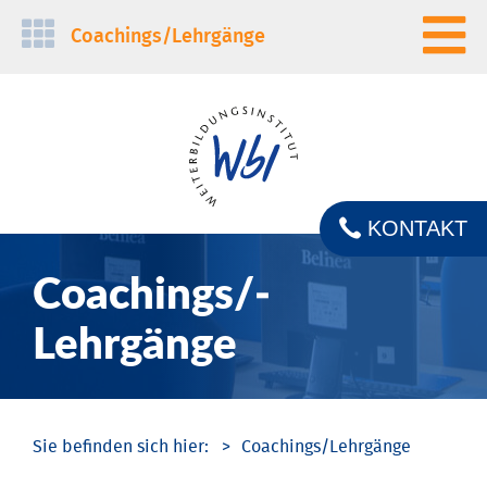
Navigation
Coachings/­Lehrgänge
überspringen
KONTAKT
Coachings/­
Lehrgänge
Coachings/­Lehrgänge