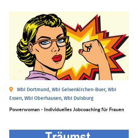
WbI Dortmund, WbI Gelsenkirchen-Buer, WbI
Essen, WbI Oberhausen, WbI Duisburg
Powerwoman - Individu­elles Job­coaching für Frauen