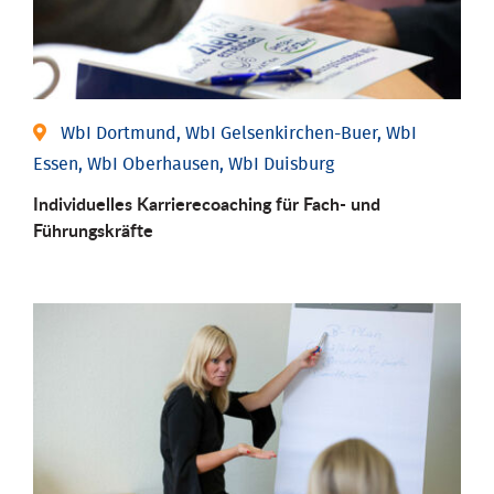
WbI Dortmund, WbI Gelsenkirchen-Buer, WbI
Essen, WbI Oberhausen, WbI Duisburg
Individu­elles Karrierecoaching für Fach-­ und
Führungs­kräfte