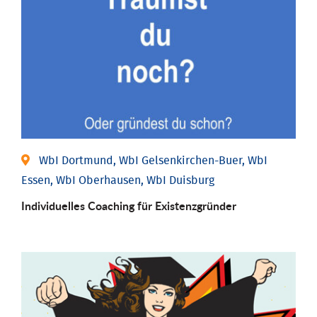
WbI Dortmund, WbI Gelsenkirchen-Buer, WbI
Essen, WbI Oberhausen, WbI Duisburg
Individu­elles Coaching für Existenz­gründer