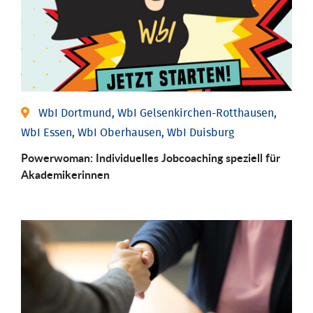
WbI Dortmund, WbI Gelsenkirchen-Rotthausen,
WbI Essen, WbI Oberhausen, WbI Duisburg
Powerwoman: Individu­elles Job­coaching speziell für
Aka­demiker­innen