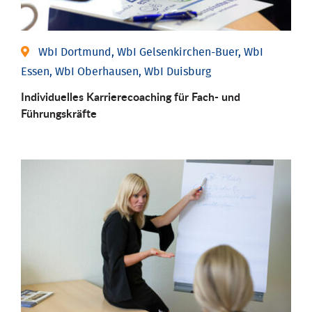
WbI Dortmund, WbI Gelsenkirchen-Buer, WbI
Essen, WbI Oberhausen, WbI Duisburg
Individu­elles Karrierecoaching für Fach-­ und
Führungs­kräfte