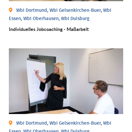
WbI Dortmund, WbI Gelsenkirchen-Buer, WbI
Essen, WbI Oberhausen, WbI Duisburg
Individu­elles Job­coaching - Maßarbeit
WbI Dortmund, WbI Gelsenkirchen-Buer, WbI
Essen, WbI Oberhausen, WbI Duisburg