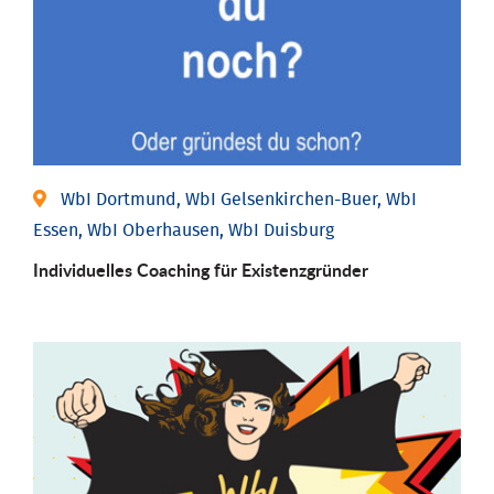
WbI Dortmund, WbI Gelsenkirchen-Buer, WbI
Essen, WbI Oberhausen, WbI Duisburg
Individu­elles Coaching für Existenz­gründer