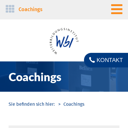
Navigation
Coachings
überspringen
KONTAKT
Coachings
Coachings