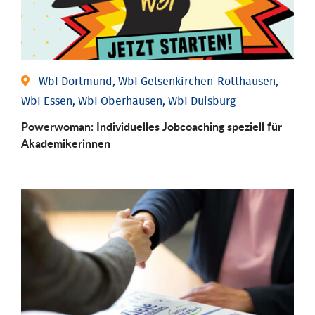
WbI Dortmund, WbI Gelsenkirchen-Rotthausen,
WbI Essen, WbI Oberhausen, WbI Duisburg
Powerwoman: Individu­elles Job­coaching speziell für
Aka­demiker­innen