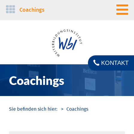
Navigation
Coachings
überspringen
KONTAKT
Coachings
Coachings