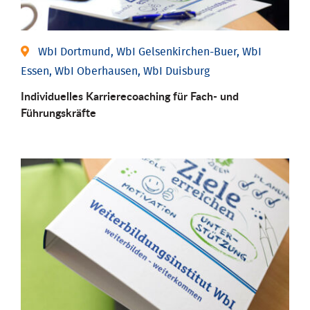
WbI Dortmund, WbI Gelsenkirchen-Buer, WbI
Essen, WbI Oberhausen, WbI Duisburg
Individu­elles Karrierecoaching für Fach-­ und
Führungs­kräfte