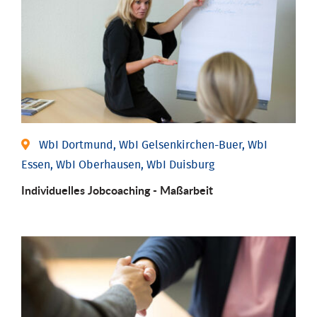
WbI Dortmund, WbI Gelsenkirchen-Buer, WbI
Essen, WbI Oberhausen, WbI Duisburg
Individu­elles Job­coaching - Maßarbeit