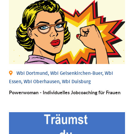
WbI Dortmund, WbI Gelsenkirchen-Buer, WbI
Essen, WbI Oberhausen, WbI Duisburg
Powerwoman - Individu­elles Job­coaching für Frauen