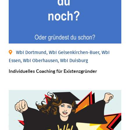
WbI Dortmund, WbI Gelsenkirchen-Buer, WbI
Essen, WbI Oberhausen, WbI Duisburg
Individu­elles Coaching für Existenz­gründer