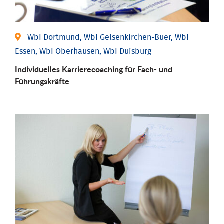
WbI Dortmund, WbI Gelsenkirchen-Buer, WbI
Essen, WbI Oberhausen, WbI Duisburg
Individu­elles Karrierecoaching für Fach-­ und
Führungs­kräfte