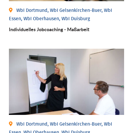
WbI Dortmund, WbI Gelsenkirchen-Buer, WbI
Essen, WbI Oberhausen, WbI Duisburg
Individu­elles Job­coaching - Maßarbeit
WbI Dortmund, WbI Gelsenkirchen-Buer, WbI
Essen, WbI Oberhausen, WbI Duisburg