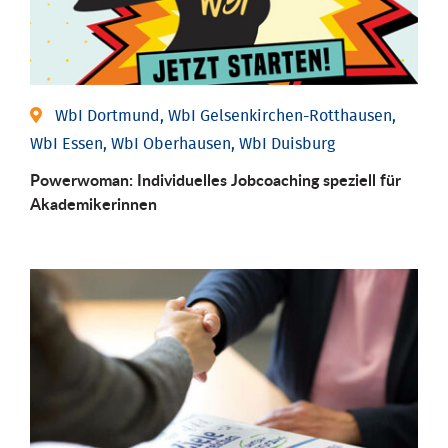
WbI Dortmund, WbI Gelsenkirchen-Rotthausen,
WbI Essen, WbI Oberhausen, WbI Duisburg
Powerwoman: Individu­elles Job­coaching speziell für
Aka­demiker­innen