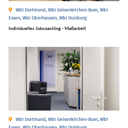
WbI Dortmund, WbI Gelsenkirchen-Buer, WbI
Essen, WbI Oberhausen, WbI Duisburg
Individu­elles Job­coaching - Maßarbeit
WbI Dortmund, WbI Gelsenkirchen-Buer, WbI
Essen, WbI Oberhausen, WbI Duisburg