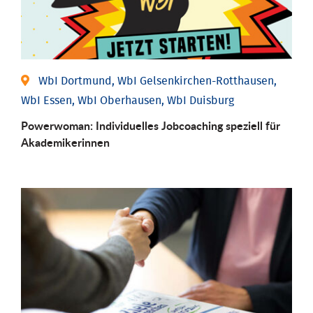
WbI Dortmund, WbI Gelsenkirchen-Rotthausen,
WbI Essen, WbI Oberhausen, WbI Duisburg
Powerwoman: Individu­elles Job­coaching speziell für
Aka­demiker­innen