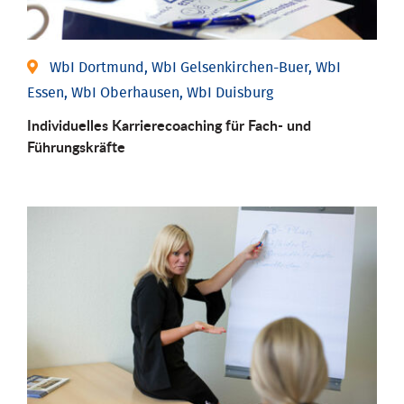
WbI Dortmund, WbI Gelsenkirchen-Buer, WbI
Essen, WbI Oberhausen, WbI Duisburg
Individu­elles Karrierecoaching für Fach-­ und
Führungs­kräfte