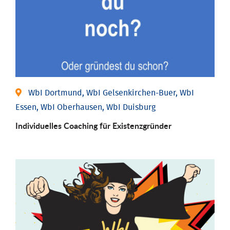
WbI Dortmund, WbI Gelsenkirchen-Buer, WbI
Essen, WbI Oberhausen, WbI Duisburg
Individu­elles Coaching für Existenz­gründer