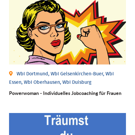
WbI Dortmund, WbI Gelsenkirchen-Buer, WbI
Essen, WbI Oberhausen, WbI Duisburg
Powerwoman - Individu­elles Job­coaching für Frauen