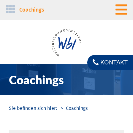
Navigation
Coachings
überspringen
KONTAKT
Coachings
Coachings