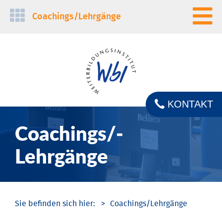
Navigation
Coachings/­Lehrgänge
überspringen
KONTAKT
Coachings/­
Lehrgänge
Coachings/­Lehrgänge