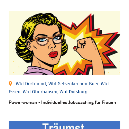
WbI Dortmund, WbI Gelsenkirchen-Buer, WbI
Essen, WbI Oberhausen, WbI Duisburg
Powerwoman - Individu­elles Job­coaching für Frauen