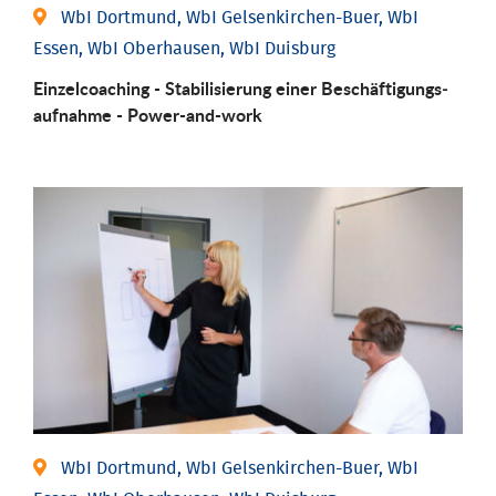
WbI Dortmund, WbI Gelsenkirchen-Buer, WbI
Essen, WbI Oberhausen, WbI Duisburg
Einzel­coaching - Stabili­sierung einer Be­schäftigungs­
aufnahme - Power-and-work
WbI Dortmund, WbI Gelsenkirchen-Buer, WbI