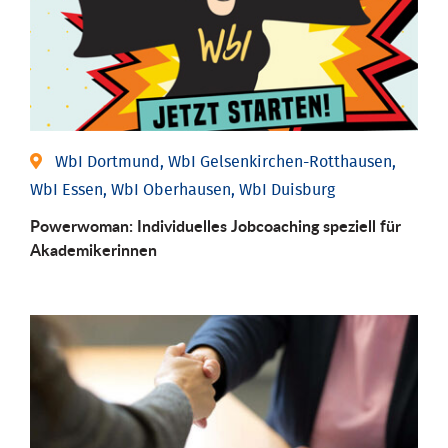
WbI Dortmund, WbI Gelsenkirchen-Rotthausen,
WbI Essen, WbI Oberhausen, WbI Duisburg
Powerwoman: Individu­elles Job­coaching speziell für
Aka­demiker­innen