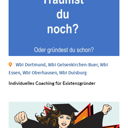
WbI Dortmund, WbI Gelsenkirchen-Buer, WbI
Essen, WbI Oberhausen, WbI Duisburg
Individu­elles Coaching für Existenz­gründer