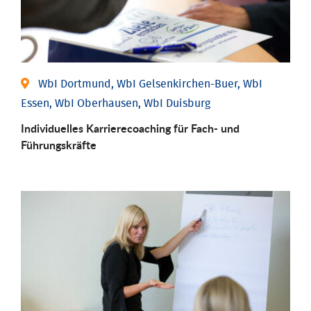
WbI Dortmund, WbI Gelsenkirchen-Buer, WbI
Essen, WbI Oberhausen, WbI Duisburg
Individu­elles Karrierecoaching für Fach-­ und
Führungs­kräfte