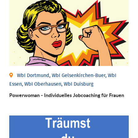
WbI Dortmund, WbI Gelsenkirchen-Buer, WbI
Essen, WbI Oberhausen, WbI Duisburg
Powerwoman - Individu­elles Job­coaching für Frauen