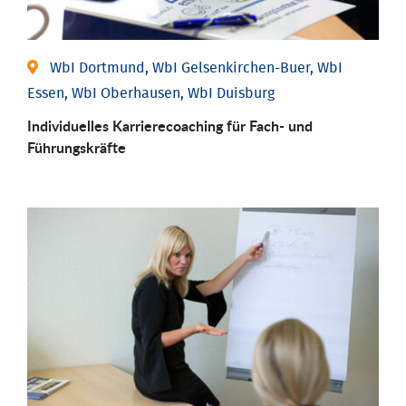
WbI Dortmund, WbI Gelsenkirchen-Buer, WbI
Essen, WbI Oberhausen, WbI Duisburg
Individu­elles Karrierecoaching für Fach-­ und
Führungs­kräfte