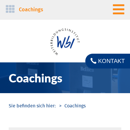
Navigation
Coachings
überspringen
KONTAKT
Coachings
Coachings