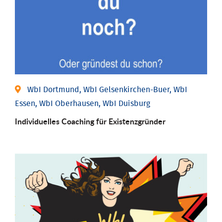
WbI Dortmund, WbI Gelsenkirchen-Buer, WbI
Essen, WbI Oberhausen, WbI Duisburg
Individu­elles Coaching für Existenz­gründer