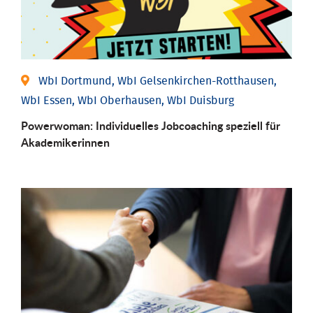
WbI Dortmund, WbI Gelsenkirchen-Rotthausen,
WbI Essen, WbI Oberhausen, WbI Duisburg
Powerwoman: Individu­elles Job­coaching speziell für
Aka­demiker­innen