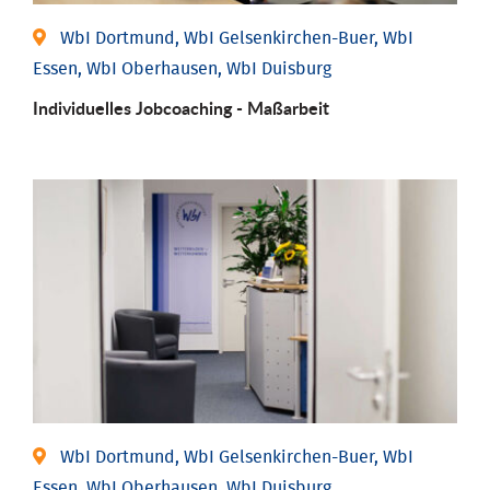
WbI Dortmund, WbI Gelsenkirchen-Buer, WbI
Essen, WbI Oberhausen, WbI Duisburg
Individu­elles Job­coaching - Maßarbeit
WbI Dortmund, WbI Gelsenkirchen-Buer, WbI
Essen, WbI Oberhausen, WbI Duisburg