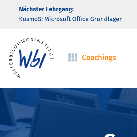
Nächster Lehrgang:
KosmoS: Microsoft Office Grund­lagen
Coachings
Navigation
überspringen