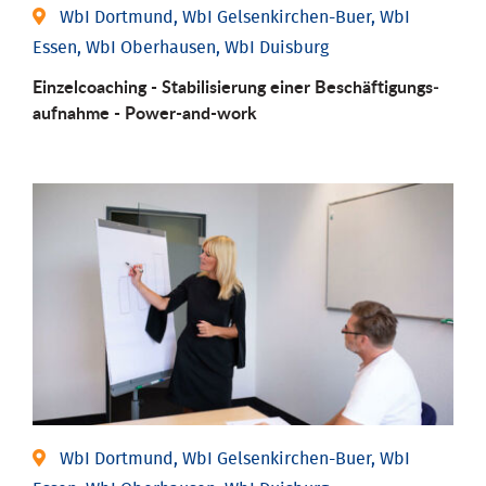
WbI Dortmund, WbI Gelsenkirchen-Buer, WbI
Essen, WbI Oberhausen, WbI Duisburg
Einzel­coaching - Stabili­sierung einer Be­schäftigungs­
aufnahme - Power-and-work
WbI Dortmund, WbI Gelsenkirchen-Buer, WbI