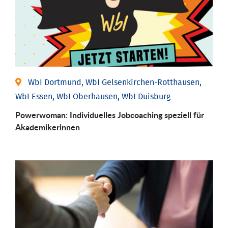
WbI Dortmund, WbI Gelsenkirchen-Rotthausen,
WbI Essen, WbI Oberhausen, WbI Duisburg
Powerwoman: Individu­elles Job­coaching speziell für
Aka­demiker­innen