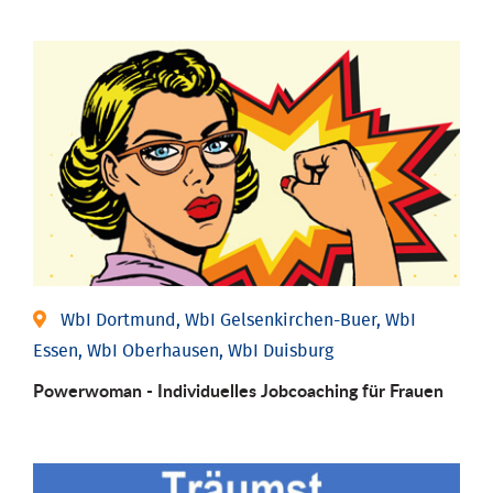
WbI Dortmund, WbI Gelsenkirchen-Buer, WbI
Essen, WbI Oberhausen, WbI Duisburg
Powerwoman - Individu­elles Job­coaching für Frauen