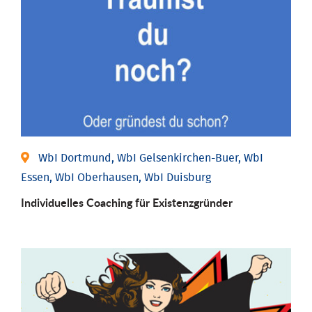
WbI Dortmund, WbI Gelsenkirchen-Buer, WbI
Essen, WbI Oberhausen, WbI Duisburg
Individu­elles Coaching für Existenz­gründer