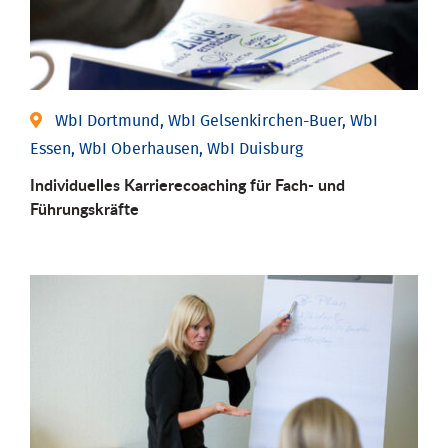
WbI Dortmund, WbI Gelsenkirchen-Buer, WbI
Essen, WbI Oberhausen, WbI Duisburg
Individu­elles Karrierecoaching für Fach-­ und
Führungs­kräfte