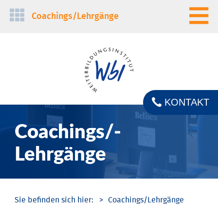
Navigation
Coachings/­Lehrgänge
überspringen
KONTAKT
Coachings/­
Lehrgänge
Coachings/­Lehrgänge