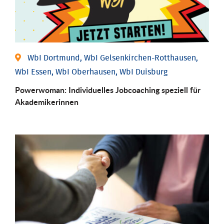
WbI Dortmund, WbI Gelsenkirchen-Rotthausen,
WbI Essen, WbI Oberhausen, WbI Duisburg
Powerwoman: Individu­elles Job­coaching speziell für
Aka­demiker­innen