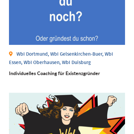
WbI Dortmund, WbI Gelsenkirchen-Buer, WbI
Essen, WbI Oberhausen, WbI Duisburg
Individu­elles Coaching für Existenz­gründer