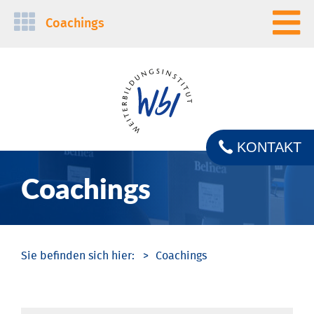
Navigation
Coachings
überspringen
KONTAKT
Coachings
Coachings