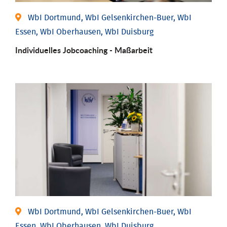
WbI Dortmund, WbI Gelsenkirchen-Buer, WbI
Essen, WbI Oberhausen, WbI Duisburg
Individu­elles Job­coaching - Maßarbeit
WbI Dortmund, WbI Gelsenkirchen-Buer, WbI
Essen, WbI Oberhausen, WbI Duisburg