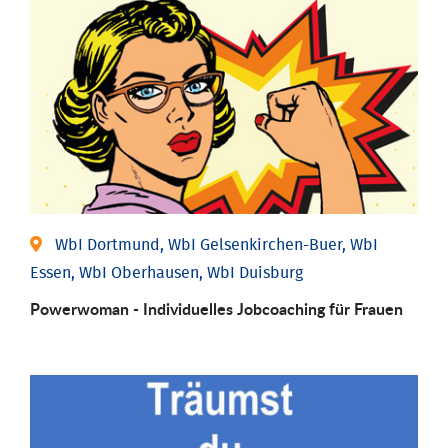
WbI Dortmund, WbI Gelsenkirchen-Buer, WbI
Essen, WbI Oberhausen, WbI Duisburg
Powerwoman - Individu­elles Job­coaching für Frauen