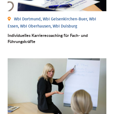
WbI Dortmund, WbI Gelsenkirchen-Buer, WbI
Essen, WbI Oberhausen, WbI Duisburg
Individu­elles Karrierecoaching für Fach-­ und
Führungs­kräfte