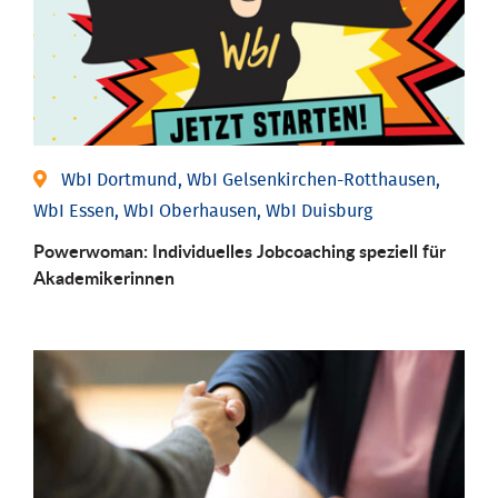
WbI Dortmund, WbI Gelsenkirchen-Rotthausen,
WbI Essen, WbI Oberhausen, WbI Duisburg
Powerwoman: Individu­elles Job­coaching speziell für
Aka­demiker­innen