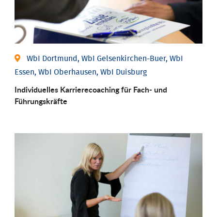
WbI Dortmund, WbI Gelsenkirchen-Buer, WbI
Essen, WbI Oberhausen, WbI Duisburg
Individu­elles Karrierecoaching für Fach-­ und
Führungs­kräfte