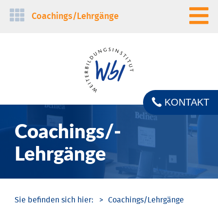
Navigation
Coachings/­Lehrgänge
überspringen
KONTAKT
Coachings/­
Lehrgänge
Coachings/­Lehrgänge