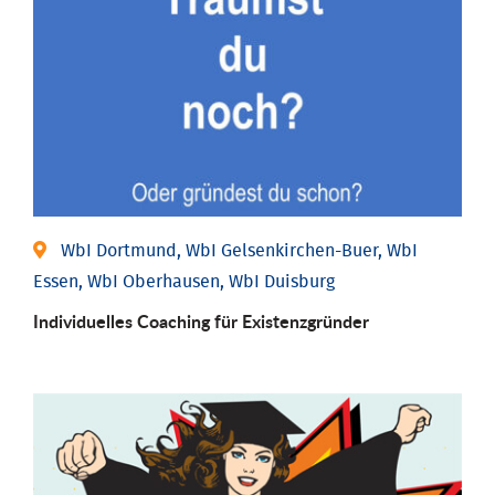
WbI Dortmund, WbI Gelsenkirchen-Buer, WbI
Essen, WbI Oberhausen, WbI Duisburg
Individu­elles Coaching für Existenz­gründer