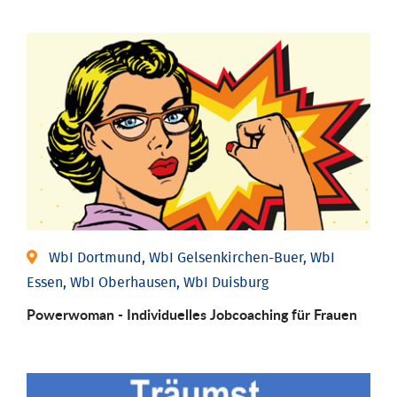
WbI Dortmund, WbI Gelsenkirchen-Buer, WbI
Essen, WbI Oberhausen, WbI Duisburg
Powerwoman - Individu­elles Job­coaching für Frauen