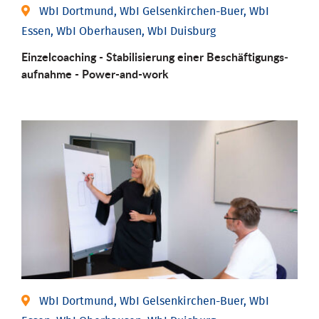
WbI Dortmund, WbI Gelsenkirchen-Buer, WbI
Essen, WbI Oberhausen, WbI Duisburg
Einzel­coaching - Stabili­sierung einer Be­schäftigungs­
aufnahme - Power-and-work
WbI Dortmund, WbI Gelsenkirchen-Buer, WbI