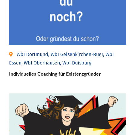
WbI Dortmund, WbI Gelsenkirchen-Buer, WbI
Essen, WbI Oberhausen, WbI Duisburg
Individu­elles Coaching für Existenz­gründer