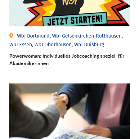
WbI Dortmund, WbI Gelsenkirchen-Rotthausen,
WbI Essen, WbI Oberhausen, WbI Duisburg
Powerwoman: Individu­elles Job­coaching speziell für
Aka­demiker­innen