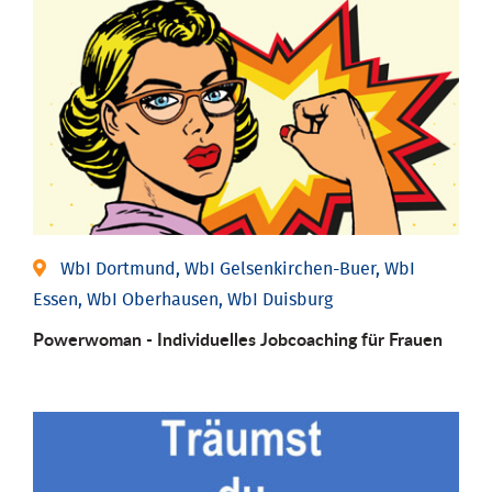
WbI Dortmund, WbI Gelsenkirchen-Buer, WbI
Essen, WbI Oberhausen, WbI Duisburg
Powerwoman - Individu­elles Job­coaching für Frauen