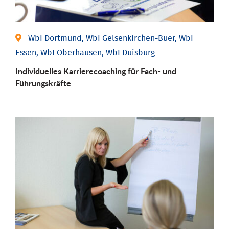
WbI Dortmund, WbI Gelsenkirchen-Buer, WbI
Essen, WbI Oberhausen, WbI Duisburg
Individu­elles Karrierecoaching für Fach-­ und
Führungs­kräfte