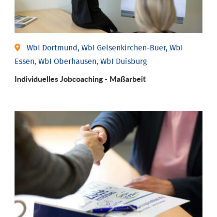
WbI Dortmund, WbI Gelsenkirchen-Buer, WbI
Essen, WbI Oberhausen, WbI Duisburg
Individu­elles Job­coaching - Maßarbeit