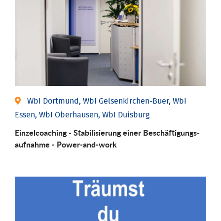
WbI Dortmund, WbI Gelsenkirchen-Buer, WbI
Essen, WbI Oberhausen, WbI Duisburg
Einzel­coaching - Stabili­sierung einer Be­schäftigungs­
aufnahme - Power-and-work