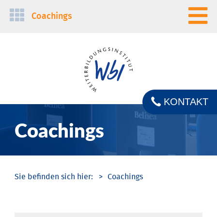
Navigation
Coachings
überspringen
KONTAKT
Coachings
Coachings