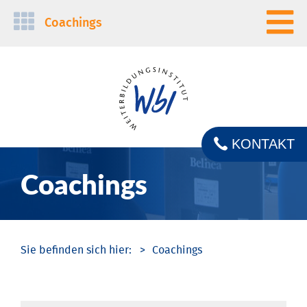
Navigation
Coachings
überspringen
KONTAKT
Coachings
Coachings