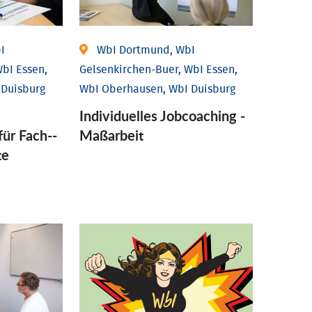
I
WbI Dortmund, WbI
bI Essen,
Gelsenkirchen-Buer, WbI Essen,
 Duisburg
WbI Oberhausen, WbI Duisburg
Individu­elles Job­coaching -
für Fach-­
Maßarbeit
te