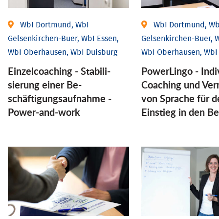
WbI Dortmund, WbI
WbI Dortmund, Wb
Gelsenkirchen-Buer, WbI Essen,
Gelsenkirchen-Buer, W
WbI Oberhausen, WbI Duisburg
WbI Oberhausen, WbI
Einzel­coaching - Stabili­
PowerLingo - Indi
sierung einer Be­
Coaching und Ver
schäftigungs­aufnahme -
von Sprache für d
Power-and-work
Einstieg in den Be