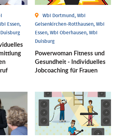
I
WbI Dortmund, WbI
bI Essen,
Gelsenkirchen-Rotthausen, WbI
 Duisburg
Essen, WbI Oberhausen, WbI
Duisburg
viduelles
mittlung
Powerwoman Fitness und
en
Gesund­heit - Individu­elles
ruf
Job­coaching für Frauen