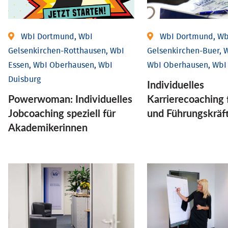
WbI Dortmund, WbI
WbI Dortmund, Wb
Gelsenkirchen-Rotthausen, WbI
Gelsenkirchen-Buer, W
Essen, WbI Oberhausen, WbI
WbI Oberhausen, WbI
Duisburg
Individu­elles
Powerwoman: Individu­elles
Karrierecoaching 
Job­coaching speziell für
und Führungs­kräf
Aka­demiker­innen