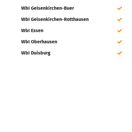
WbI Gelsenkirchen-Buer
WbI Gelsenkirchen-Rotthausen
WbI Essen
WbI Oberhausen
WbI Duisburg