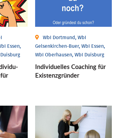
I
WbI Dortmund, WbI
bI Essen,
Gelsenkirchen-Buer, WbI Essen,
 Duisburg
WbI Oberhausen, WbI Duisburg
ividu­
Individu­elles Coaching für
 für
Existenz­gründer