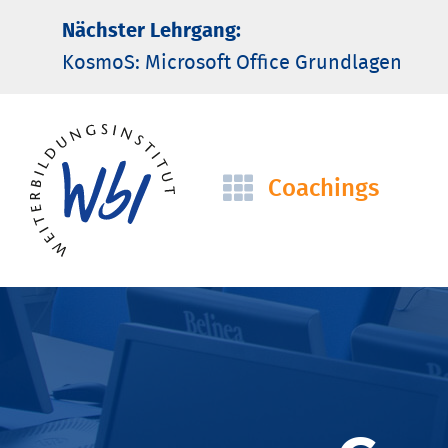
Nächster Lehrgang:
KosmoS: Microsoft Office Grund­lagen
Coachings
Navigation
überspringen