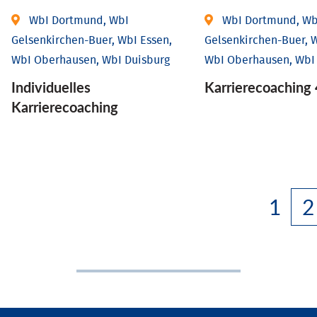
WbI Dortmund, WbI
WbI Dortmund, Wb
Gelsenkirchen-Buer, WbI Essen,
Gelsenkirchen-Buer, W
WbI Oberhausen, WbI Duisburg
WbI Oberhausen, WbI
Individu­elles
Karriere­coaching 
Karrierecoaching
1
2