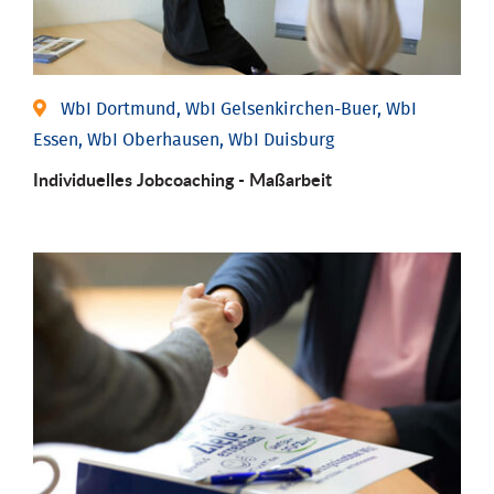
WbI Dortmund, WbI Gelsenkirchen-Buer, WbI
Essen, WbI Oberhausen, WbI Duisburg
Individu­elles Job­coaching - Maßarbeit