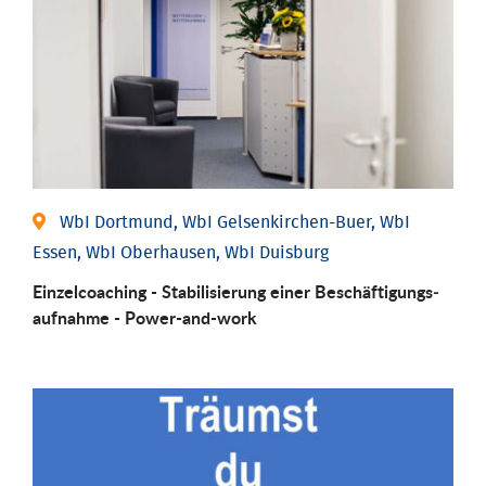
WbI Dortmund, WbI Gelsenkirchen-Buer, WbI
Essen, WbI Oberhausen, WbI Duisburg
Einzel­coaching - Stabili­sierung einer Be­schäftigungs­
aufnahme - Power-and-work