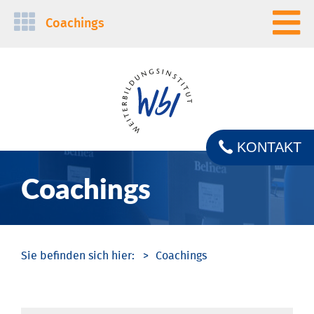
Navigation
Coachings
überspringen
KONTAKT
Coachings
Coachings