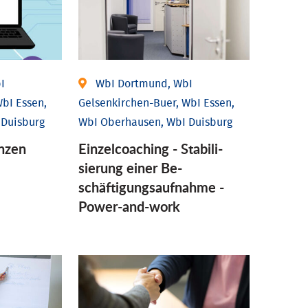
I
WbI Dortmund, WbI
bI Essen,
Gelsenkirchen-Buer, WbI Essen,
 Duisburg
WbI Oberhausen, WbI Duisburg
nzen
Einzel­coaching - Stabili­
sierung einer Be­
schäftigungs­aufnahme -
Power-and-work