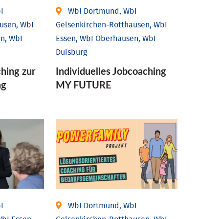
I
WbI Dortmund, WbI
usen, WbI
Gelsenkirchen-Rotthausen, WbI
n, WbI
Essen, WbI Oberhausen, WbI
Duisburg
ching zur
Individuelles Jobcoaching
ng
MY FUTURE
I
WbI Dortmund, WbI