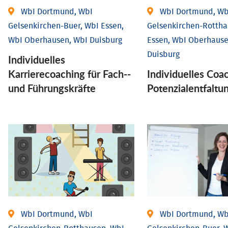
WbI Dortmund, WbI
WbI Dortmund, Wb
Gelsenkirchen-Buer, WbI Essen,
Gelsenkirchen-Rottha
WbI Oberhausen, WbI Duisburg
Essen, WbI Oberhause
Duisburg
Individu­elles
Karrierecoaching für Fach-­
Individuelles Coa
und Führungs­kräfte
Potenzialentfaltu
WbI Dortmund, WbI
WbI Dortmund, Wb