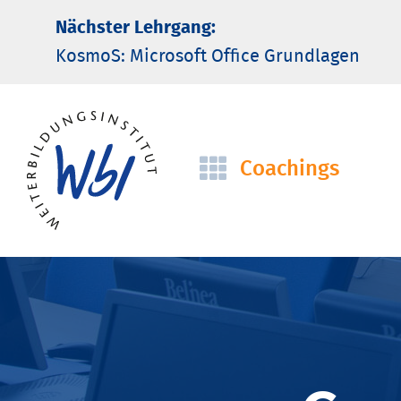
Nächster Lehrgang:
KosmoS: Microsoft Office Grund­lagen
Coachings
Navigation
überspringen