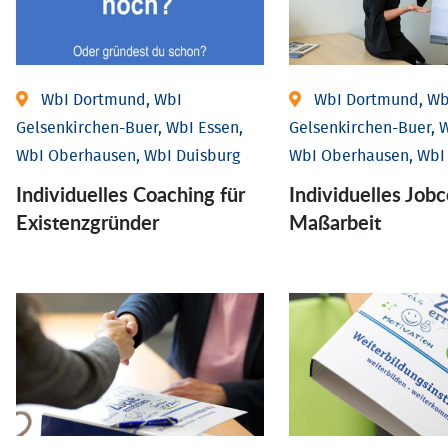
WbI Dortmund, WbI
WbI Dortmund, Wb
Gelsenkirchen-Buer, WbI Essen,
Gelsenkirchen-Buer, W
WbI Oberhausen, WbI Duisburg
WbI Oberhausen, WbI
Individu­elles Coaching für
Individu­elles Job­
Existenz­gründer
Maßarbeit