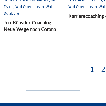
Gelsenkirchen-Rotthausen, WbI
Gelsenkirchen-Buer, W
Essen, WbI Oberhausen, WbI
WbI Oberhausen, WbI
Duisburg
Karriere­coaching 
Job-Künstler-Coaching:
Neue Wege nach Corona
1
2