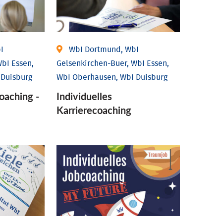
I
WbI Dortmund, WbI
bI Essen,
Gelsenkirchen-Buer, WbI Essen,
 Duisburg
WbI Oberhausen, WbI Duisburg
coaching -
Individu­elles
Karrierecoaching