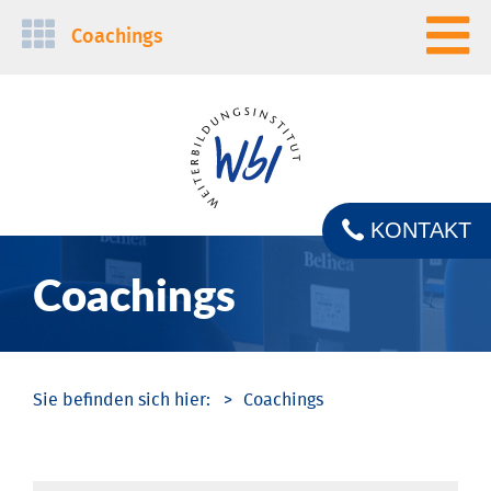
Navigation
Coachings
überspringen
KONTAKT
Coachings
Coachings