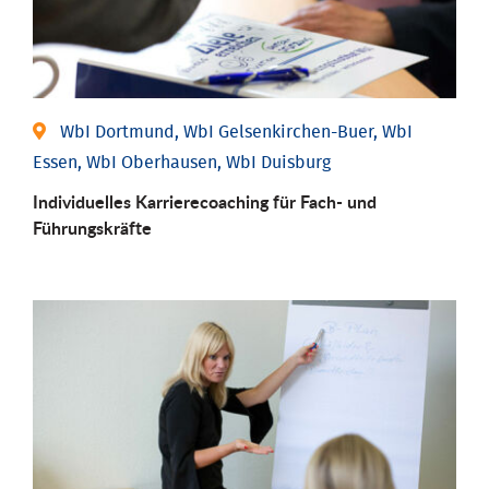
WbI Dortmund, WbI Gelsenkirchen-Buer, WbI
Essen, WbI Oberhausen, WbI Duisburg
Individu­elles Karrierecoaching für Fach-­ und
Führungs­kräfte