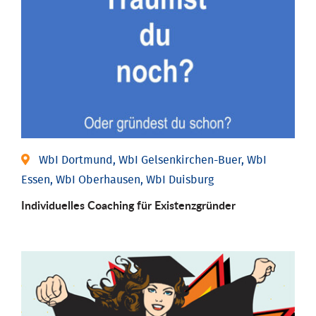
WbI Dortmund, WbI Gelsenkirchen-Buer, WbI
Essen, WbI Oberhausen, WbI Duisburg
Individu­elles Coaching für Existenz­gründer