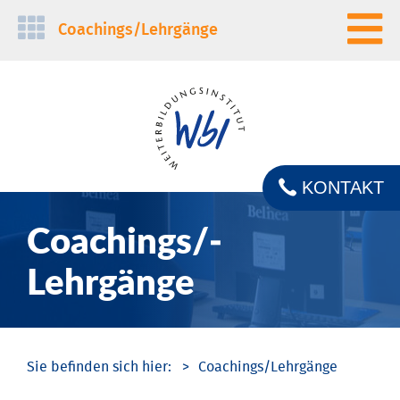
Navigation
Coachings/­Lehrgänge
überspringen
KONTAKT
Coachings/­
Lehrgänge
Coachings/­Lehrgänge