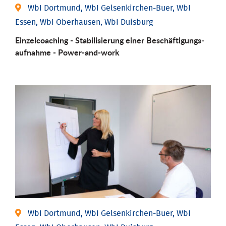
WbI Dortmund, WbI Gelsenkirchen-Buer, WbI
Essen, WbI Oberhausen, WbI Duisburg
Einzel­coaching - Stabili­sierung einer Be­schäftigungs­
aufnahme - Power-and-work
WbI Dortmund, WbI Gelsenkirchen-Buer, WbI