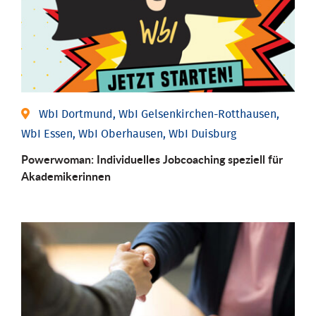
WbI Dortmund, WbI Gelsenkirchen-Rotthausen,
WbI Essen, WbI Oberhausen, WbI Duisburg
Powerwoman: Individu­elles Job­coaching speziell für
Aka­demiker­innen