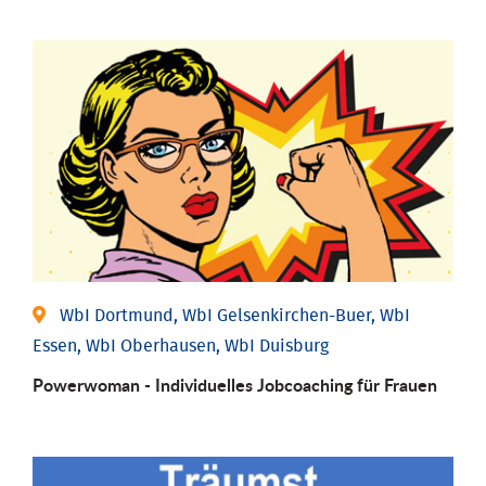
WbI Dortmund, WbI Gelsenkirchen-Buer, WbI
Essen, WbI Oberhausen, WbI Duisburg
Powerwoman - Individu­elles Job­coaching für Frauen