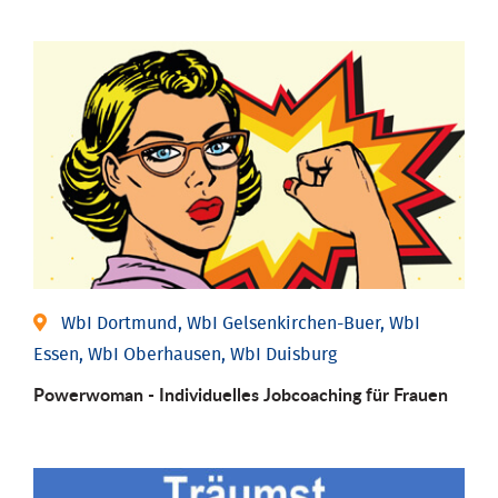
WbI Dortmund, WbI Gelsenkirchen-Buer, WbI
Essen, WbI Oberhausen, WbI Duisburg
Powerwoman - Individu­elles Job­coaching für Frauen