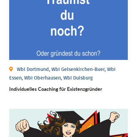
WbI Dortmund, WbI Gelsenkirchen-Buer, WbI
Essen, WbI Oberhausen, WbI Duisburg
Individu­elles Coaching für Existenz­gründer