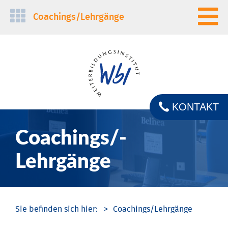
Navigation
Coachings/­Lehrgänge
überspringen
KONTAKT
Coachings/­
Lehrgänge
Coachings/­Lehrgänge