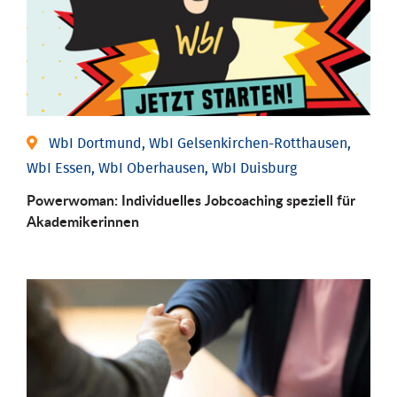
WbI Dortmund, WbI Gelsenkirchen-Rotthausen,
WbI Essen, WbI Oberhausen, WbI Duisburg
Powerwoman: Individu­elles Job­coaching speziell für
Aka­demiker­innen