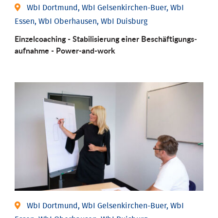
WbI Dortmund, WbI Gelsenkirchen-Buer, WbI
Essen, WbI Oberhausen, WbI Duisburg
Einzel­coaching - Stabili­sierung einer Be­schäftigungs­
aufnahme - Power-and-work
WbI Dortmund, WbI Gelsenkirchen-Buer, WbI