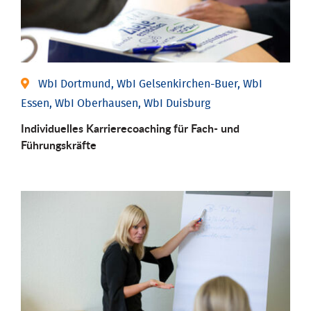
WbI Dortmund, WbI Gelsenkirchen-Buer, WbI
Essen, WbI Oberhausen, WbI Duisburg
Individu­elles Karrierecoaching für Fach-­ und
Führungs­kräfte