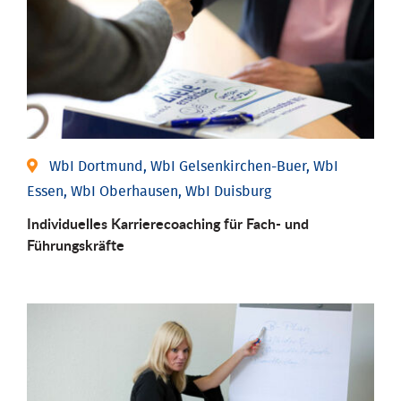
WbI Dortmund, WbI Gelsenkirchen-Buer, WbI
Essen, WbI Oberhausen, WbI Duisburg
Individu­elles Karrierecoaching für Fach-­ und
Führungs­kräfte