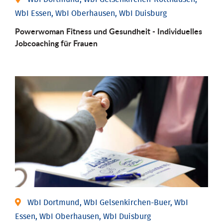
WbI Essen, WbI Oberhausen, WbI Duisburg
Powerwoman Fitness und Gesund­heit - Individu­elles
Job­coaching für Frauen
WbI Dortmund, WbI Gelsenkirchen-Buer, WbI
Essen, WbI Oberhausen, WbI Duisburg