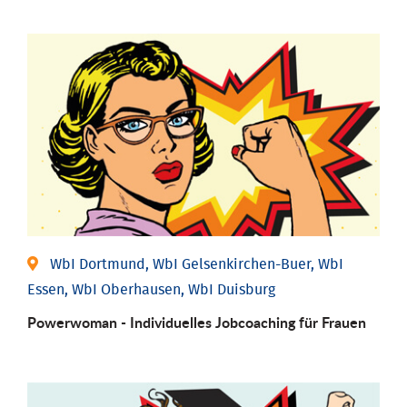
WbI Dortmund, WbI Gelsenkirchen-Buer, WbI
Essen, WbI Oberhausen, WbI Duisburg
Powerwoman - Individu­elles Job­coaching für Frauen