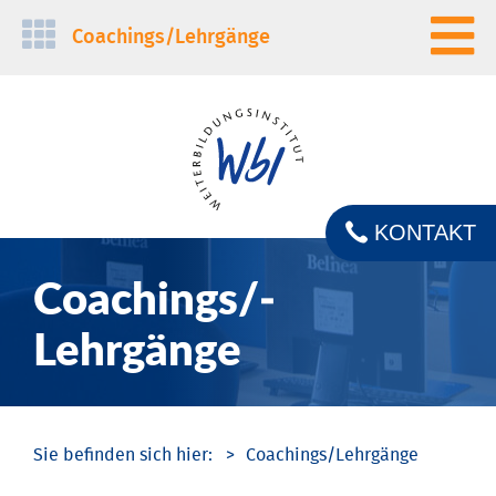
Navigation
Coachings/­Lehrgänge
überspringen
KONTAKT
Coachings/­
Lehrgänge
Coachings/­Lehrgänge