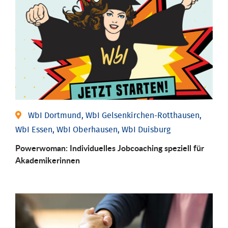
WbI Dortmund, WbI Gelsenkirchen-Rotthausen,
WbI Essen, WbI Oberhausen, WbI Duisburg
Powerwoman: Individu­elles Job­coaching speziell für
Aka­demiker­innen