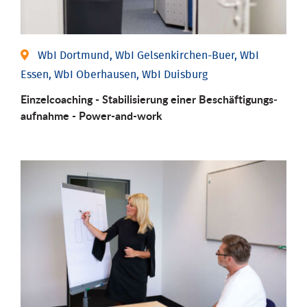
WbI Dortmund, WbI Gelsenkirchen-Buer, WbI
Essen, WbI Oberhausen, WbI Duisburg
Einzel­coaching - Stabili­sierung einer Be­schäftigungs­
aufnahme - Power-and-work