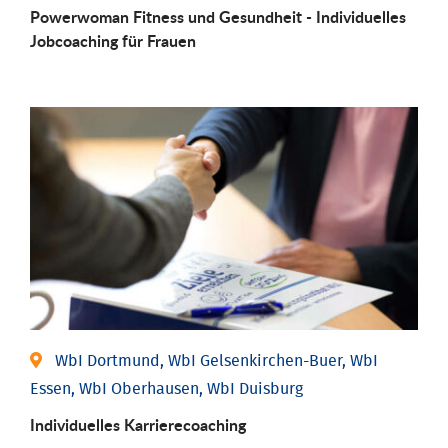
Powerwoman Fitness und Gesund­heit - Individu­elles
Job­coaching für Frauen
WbI Dortmund, WbI Gelsenkirchen-Buer, WbI
Essen, WbI Oberhausen, WbI Duisburg
Individu­elles Karrierecoaching