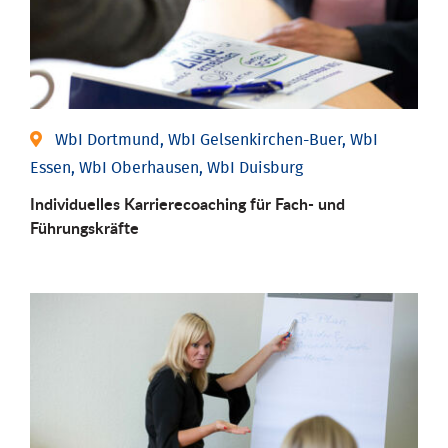
WbI Dortmund, WbI Gelsenkirchen-Buer, WbI
Essen, WbI Oberhausen, WbI Duisburg
Individu­elles Karrierecoaching für Fach-­ und
Führungs­kräfte