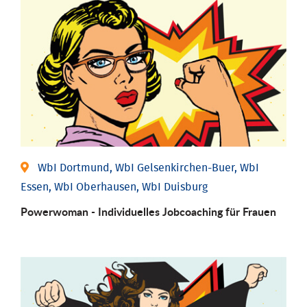
WbI Dortmund, WbI Gelsenkirchen-Buer, WbI
Essen, WbI Oberhausen, WbI Duisburg
Powerwoman - Individu­elles Job­coaching für Frauen