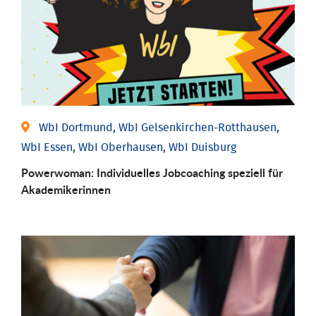
WbI Dortmund, WbI Gelsenkirchen-Rotthausen,
WbI Essen, WbI Oberhausen, WbI Duisburg
Powerwoman: Individu­elles Job­coaching speziell für
Aka­demiker­innen