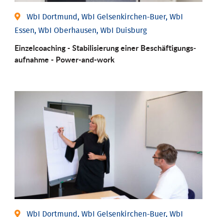
WbI Dortmund, WbI Gelsenkirchen-Buer, WbI
Essen, WbI Oberhausen, WbI Duisburg
Einzel­coaching - Stabili­sierung einer Be­schäftigungs­
aufnahme - Power-and-work
WbI Dortmund, WbI Gelsenkirchen-Buer, WbI