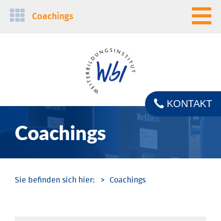
Navigation
Coachings
überspringen
KONTAKT
Coachings
Coachings