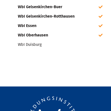
WbI Gelsenkirchen-Buer
WbI Gelsenkirchen-Rotthausen
WbI Essen
WbI Oberhausen
WbI Duisburg