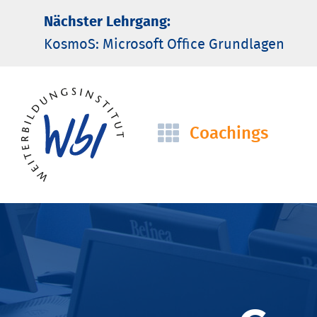
Nächster Lehrgang:
KosmoS: Microsoft Office Grund­lagen
Coachings
Navigation
überspringen