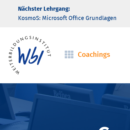
Nächster Lehrgang:
KosmoS: Microsoft Office Grund­lagen
Coachings
Navigation
überspringen