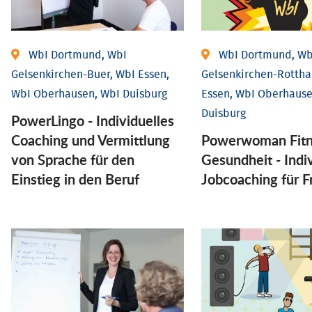
WbI Dortmund, WbI
WbI Dortmund, Wb
Gelsenkirchen-Buer, WbI Essen,
Gelsenkirchen-Rottha
WbI Oberhausen, WbI Duisburg
Essen, WbI Oberhause
Duisburg
PowerLingo - Individuelles
Coaching und Vermittlung
Powerwoman Fitn
von Sprache für den
Gesund­heit - Indiv
Einstieg in den Beruf
Job­coaching für 