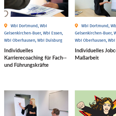
WbI Dortmund, WbI
WbI Dortmund, Wb
Gelsenkirchen-Buer, WbI Essen,
Gelsenkirchen-Buer, W
WbI Oberhausen, WbI Duisburg
WbI Oberhausen, WbI
Individu­elles
Individu­elles Job­
Karrierecoaching für Fach-­
Maßarbeit
und Führungs­kräfte