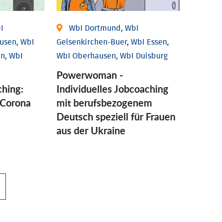
I
WbI Dortmund, WbI
usen, WbI
Gelsenkirchen-Buer, WbI Essen,
n, WbI
WbI Oberhausen, WbI Duisburg
Powerwoman -
ching:
Individuelles Jobcoaching
Corona
mit berufsbezogenem
Deutsch speziell für Frauen
aus der Ukraine