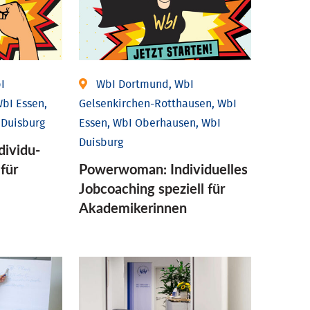
I
WbI Dortmund, WbI
bI Essen,
Gelsenkirchen-Rotthausen, WbI
 Duisburg
Essen, WbI Oberhausen, WbI
Duisburg
ividu­
 für
Powerwoman: Individu­elles
Job­coaching speziell für
Aka­demiker­innen