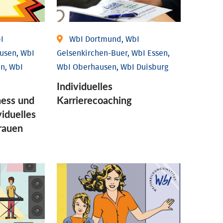
I
WbI Dortmund, WbI
usen, WbI
Gelsenkirchen-Buer, WbI Essen,
n, WbI
WbI Oberhausen, WbI Duisburg
Individu­elles
ess und
Karrierecoaching
idu­elles
Frauen