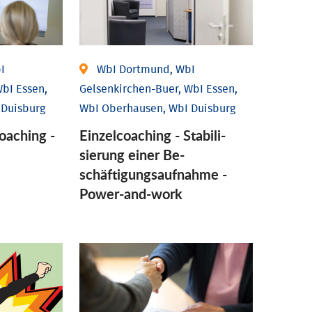
I
WbI Dortmund, WbI
bI Essen,
Gelsenkirchen-Buer, WbI Essen,
 Duisburg
WbI Oberhausen, WbI Duisburg
coaching -
Einzel­coaching - Stabili­
sierung einer Be­
schäftigungs­aufnahme -
Power-and-work