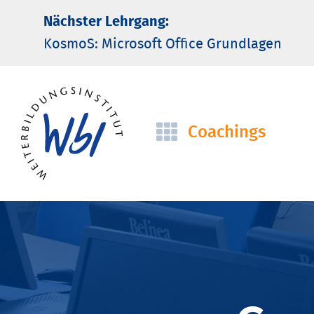
Nächster Lehrgang:
KosmoS: Microsoft Office Grund­lagen
Coachings
Navigation
überspringen