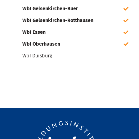
WbI Gelsenkirchen-Buer
WbI Gelsenkirchen-Rotthausen
WbI Essen
WbI Oberhausen
WbI Duisburg