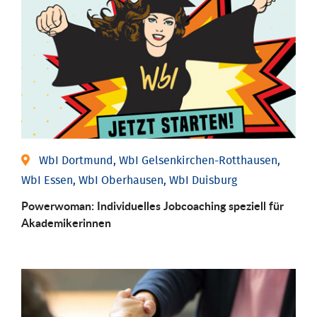
WbI Dortmund, WbI Gelsenkirchen-Rotthausen,
WbI Essen, WbI Oberhausen, WbI Duisburg
Powerwoman: Individu­elles Job­coaching speziell für
Aka­demiker­innen