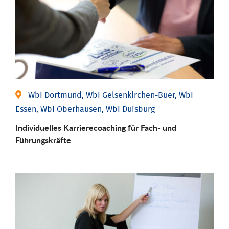
WbI Dortmund, WbI Gelsenkirchen-Buer, WbI
Essen, WbI Oberhausen, WbI Duisburg
Individu­elles Karrierecoaching für Fach-­ und
Führungs­kräfte