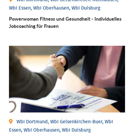
WbI Essen, WbI Oberhausen, WbI Duisburg
Powerwoman Fitness und Gesund­heit - Individu­elles
Job­coaching für Frauen
WbI Dortmund, WbI Gelsenkirchen-Buer, WbI
Essen, WbI Oberhausen, WbI Duisburg