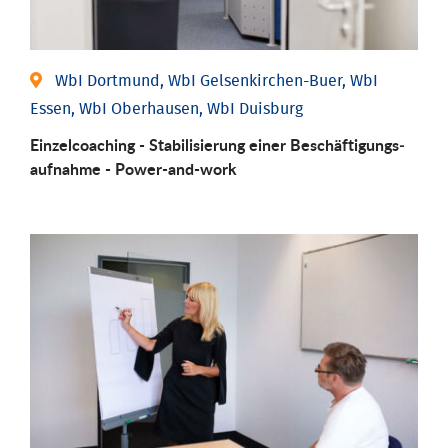
WbI Dortmund, WbI Gelsenkirchen-Buer, WbI
Essen, WbI Oberhausen, WbI Duisburg
Einzel­coaching - Stabili­sierung einer Be­schäftigungs­
aufnahme - Power-and-work