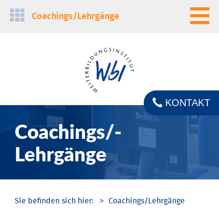
Navigation
Coachings/­Lehrgänge
überspringen
KONTAKT
Coachings/­
Lehrgänge
Coachings/­Lehrgänge