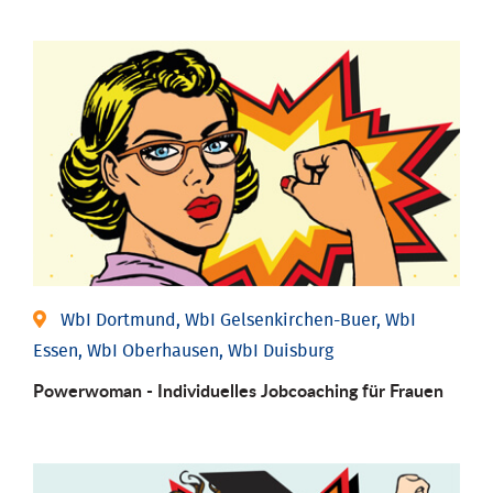
WbI Dortmund, WbI Gelsenkirchen-Buer, WbI
Essen, WbI Oberhausen, WbI Duisburg
Powerwoman - Individu­elles Job­coaching für Frauen